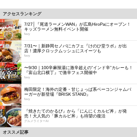
アクセスランキング
1
7/27│『尾道ラーメンWAN』が広島HiroPaにオープン！
キッズラーメン無料イベント開催
favy
2
7/31〜｜新静岡セノバにカフェ『けのひ堂ラボ』が出
店！濃厚クロックムッシュにスイーツも
favy
3
〜9/30｜100辛麻辣湯に激辛超えの“インド辛”カレーも！
『富山北口横丁』で激辛フェス開催中
favy
4
梅田限定！海外の定番・甘じょっぱ系ベーコンジャムバ
ーガーが新登場『BRISK STAND』
favy
5
『焼きたてのかるび』から「にんにくカルビ丼」が発
売！大人気の「豚カルビ丼」も待望の復活
グルメライターAI
オススメ記事