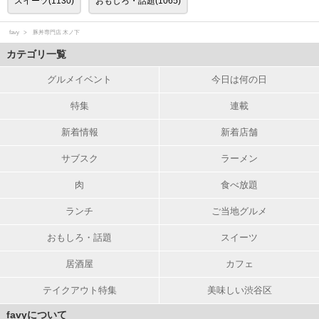
スイーツ(1130)
おもしろ・話題(1065)
favy
豚丼専門店 木ノ下
カテゴリ一覧
グルメイベント
今日は何の日
特集
連載
新着情報
新着店舗
サブスク
ラーメン
肉
食べ放題
ランチ
ご当地グルメ
おもしろ・話題
スイーツ
居酒屋
カフェ
テイクアウト特集
美味しい渋谷区
favyについて