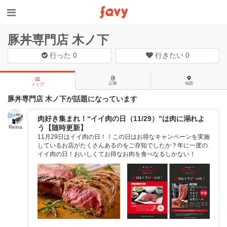
豚丼専門店 木ノ下
行った
0
行きたい
0
記事
地図
トップ
豚丼専門店 木ノ下が話題になっています
肉好き集まれ！“イイ肉の日（11/29）”は肉に溺れよ
う【随時更新】
Reina
11月29日はイイ肉の日！！この日はお得なキャンペーンを実施
しているお店がたくさんあるのをご存知でしたか？年に一度の
イイ肉の日！おいしくてお得なお肉を食べなるしかない！