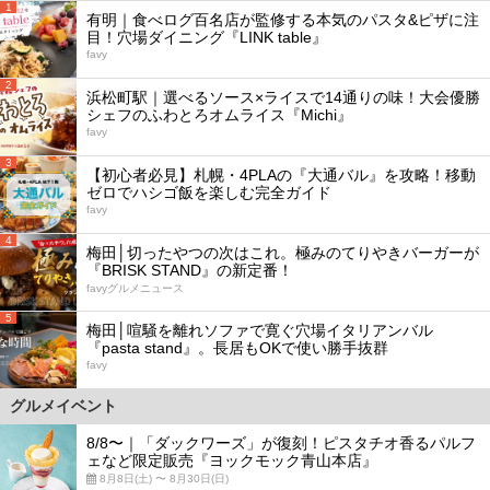
1
有明｜食べログ百名店が監修する本気のパスタ&ピザに注
目！穴場ダイニング『LINK table』
favy
2
浜松町駅｜選べるソース×ライスで14通りの味！大会優勝
シェフのふわとろオムライス『Michi』
favy
3
【初心者必見】札幌・4PLAの『大通バル』を攻略！移動
ゼロでハシゴ飯を楽しむ完全ガイド
favy
4
梅田│切ったやつの次はこれ。極みのてりやきバーガーが
『BRISK STAND』の新定番！
favyグルメニュース
5
梅田│喧騒を離れソファで寛ぐ穴場イタリアンバル
『pasta stand』。長居もOKで使い勝手抜群
favy
グルメイベント
8/8〜｜「ダックワーズ」が復刻！ピスタチオ香るパルフ
ェなど限定販売『ヨックモック青山本店』
8月8日(土) 〜 8月30日(日)