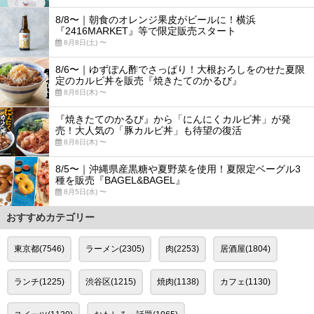
8/8〜｜朝食のオレンジ果皮がビールに！横浜
『2416MARKET』等で限定販売スタート
8月8日(土) 〜
8/6〜｜ゆずぽん酢でさっぱり！大根おろしをのせた夏限
定のカルビ丼を販売『焼きたてのかるび』
8月6日(木) 〜
『焼きたてのかるび』から「にんにくカルビ丼」が発
売！大人気の「豚カルビ丼」も待望の復活
8月6日(木) 〜
8/5〜｜沖縄県産黒糖や夏野菜を使用！夏限定ベーグル3
種を販売『BAGEL&BAGEL』
8月5日(水) 〜
おすすめカテゴリー
東京都(7546)
ラーメン(2305)
肉(2253)
居酒屋(1804)
ランチ(1225)
渋谷区(1215)
焼肉(1138)
カフェ(1130)