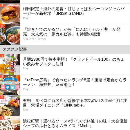
4
梅田限定！海外の定番・甘じょっぱ系ベーコンジャムバ
ーガーが新登場『BRISK STAND』
favy
5
『焼きたてのかるび』から「にんにくカルビ丼」が発
売！大人気の「豚カルビ丼」も待望の復活
グルメライターAI
オススメ記事
1
月額2980円で毎本半額！『クラフトビール100』のちょ
い飲みサブスクに注目
favy
2
『reDine広島』で食べたいランチ8選！唐揚げ定食からラ
ーメン、海鮮丼、麻辣湯も！
favy
3
有明｜食べログ百名店が監修する本気のパスタ&ピザに注
目！穴場ダイニング『LINK table』
favy
4
浜松町駅｜選べるソース×ライスで14通りの味！大会優勝
シェフのふわとろオムライス『Michi』