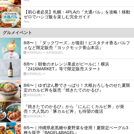
favy
5
【初心者必見】札幌・4PLAの『大通バル』を攻略！移動
ゼロでハシゴ飯を楽しむ完全ガイド
favy
グルメイベント
8/8〜｜「ダックワーズ」が復刻！ピスタチオ香るパルフ
ェなど限定販売『ヨックモック青山本店』
8月8日(土) 〜 8月30日(日)
8/8〜｜朝食のオレンジ果皮がビールに！横浜
『2416MARKET』等で限定販売スタート
8月8日(土) 〜
8/6〜｜ゆずぽん酢でさっぱり！大根おろしをのせた夏限
定のカルビ丼を販売『焼きたてのかるび』
8月6日(木) 〜
『焼きたてのかるび』から「にんにくカルビ丼」が発
売！大人気の「豚カルビ丼」も待望の復活
8月6日(木) 〜
8/5〜｜沖縄県産黒糖や夏野菜を使用！夏限定ベーグル3
種を販売『BAGEL&BAGEL』