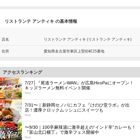
リストランテ アンティキ の基本情報
店名
リストランテ アンティキ (リストランテ アンティキ)
住所
愛知県名古屋市東区上竪杉町25番地
アクセスランキング
1
7/27│『尾道ラーメンWAN』が広島HiroPaにオープン！
キッズラーメン無料イベント開催
favy
2
7/31〜｜新静岡セノバにカフェ『けのひ堂ラボ』が出
店！濃厚クロックムッシュにスイーツも
favy
3
〜9/30｜100辛麻辣湯に激辛超えの“インド辛”カレーも！
『富山北口横丁』で激辛フェス開催中
favy