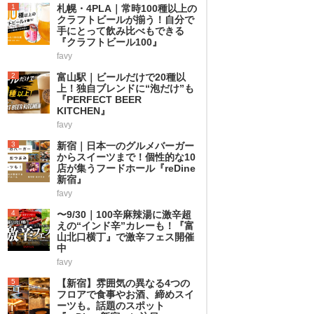
1
札幌・4PLA｜常時100種以上の
クラフトビールが揃う！自分で
手にとって飲み比べもできる
『クラフトビール100』
favy
2
富山駅｜ビールだけで20種以
上！独自ブレンドに“泡だけ”も
『PERFECT BEER
KITCHEN』
favy
3
新宿｜日本一のグルメバーガー
からスイーツまで！個性的な10
店が集うフードホール『reDine
新宿』
favy
4
〜9/30｜100辛麻辣湯に激辛超
えの“インド辛”カレーも！『富
山北口横丁』で激辛フェス開催
中
favy
5
【新宿】雰囲気の異なる4つの
フロアで食事やお酒、締めスイ
ーツも。話題のスポット