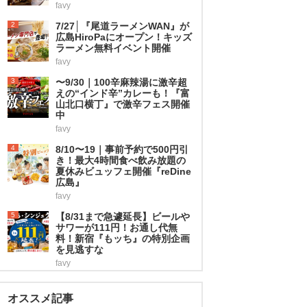
favy
2
7/27│『尾道ラーメンWAN』が
広島HiroPaにオープン！キッズ
ラーメン無料イベント開催
favy
3
〜9/30｜100辛麻辣湯に激辛超
えの“インド辛”カレーも！『富
山北口横丁』で激辛フェス開催
中
favy
4
8/10〜19｜事前予約で500円引
き！最大4時間食べ飲み放題の
夏休みビュッフェ開催『reDine
広島』
favy
5
【8/31まで急遽延長】ビールや
サワーが111円！お通し代無
料！新宿『もッち』の特別企画
を見逃すな
favy
オススメ記事