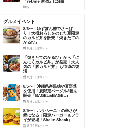
『reDine 新宿』に注目
favy
グルメイベント
8/6〜｜ゆずぽん酢でさっぱ
り！大根おろしをのせた夏限定
のカルビ丼を販売『焼きたての
かるび』
8月6日(木) 〜
『焼きたてのかるび』から「に
んにくカルビ丼」が発売！大人
気の「豚カルビ丼」も待望の復
活
8月6日(木) 〜
8/5〜｜沖縄県産黒糖や夏野菜
を使用！夏限定ベーグル3種を
販売『BAGEL&BAGEL』
8月5日(水) 〜
8/5〜｜ハラペーニョの辛さが
癖になる！限定バーガー＆フラ
イが登場『Shake Shack』
8月5日(水) 〜