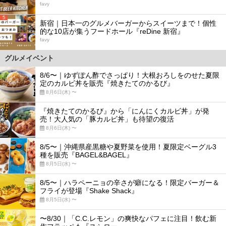
favy
5
新宿｜日本一のグルメバーガーからスイーツまで！個性
的な10店が集うフードホール『reDine 新宿』
favy
グルメイベント
8/6〜｜ゆずぽん酢でさっぱり！大根おろしをのせた夏限
定のカルビ丼を販売『焼きたてのかるび』
8月6日(木) 〜
『焼きたてのかるび』から「にんにくカルビ丼」が発
売！大人気の「豚カルビ丼」も待望の復活
8月6日(木) 〜
8/5〜｜沖縄県産黒糖や夏野菜を使用！夏限定ベーグル3
種を販売『BAGEL&BAGEL』
8月5日(水) 〜
8/5〜｜ハラペーニョの辛さが癖になる！限定バーガー＆
フライが登場『Shake Shack』
8月5日(水) 〜
〜8/30｜「C.C.レモン」の爽快なパフェに注目！飲む新