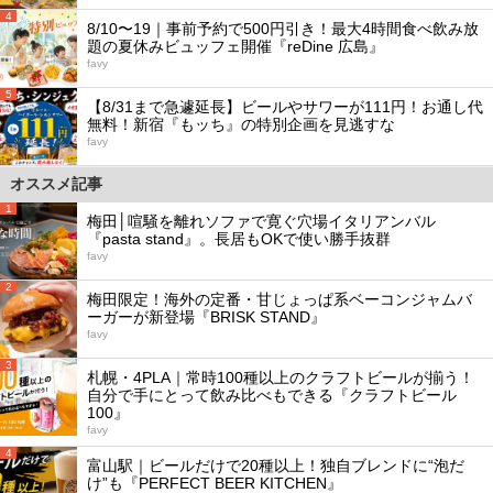
4
8/10〜19｜事前予約で500円引き！最大4時間食べ飲み放
題の夏休みビュッフェ開催『reDine 広島』
favy
5
【8/31まで急遽延長】ビールやサワーが111円！お通し代
無料！新宿『もッち』の特別企画を見逃すな
favy
オススメ記事
1
梅田│喧騒を離れソファで寛ぐ穴場イタリアンバル
『pasta stand』。長居もOKで使い勝手抜群
favy
2
梅田限定！海外の定番・甘じょっぱ系ベーコンジャムバ
ーガーが新登場『BRISK STAND』
favy
3
札幌・4PLA｜常時100種以上のクラフトビールが揃う！
自分で手にとって飲み比べもできる『クラフトビール
100』
favy
4
富山駅｜ビールだけで20種以上！独自ブレンドに“泡だ
け”も『PERFECT BEER KITCHEN』