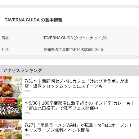
TAVERNA GUIDA の基本情報
店名
TAVERNA GUIDA (タヴェルナ グイダ)
住所
愛知県名古屋市中村区名駅南1-20-5
アクセスランキング
1
7/31〜｜新静岡セノバにカフェ『けのひ堂ラボ』が出
店！濃厚クロックムッシュにスイーツも
favy
2
〜9/30｜100辛麻辣湯に激辛超えの“インド辛”カレーも！
『富山北口横丁』で激辛フェス開催中
favy
3
7/27│『尾道ラーメンWAN』が広島HiroPaにオープン！
キッズラーメン無料イベント開催
favy