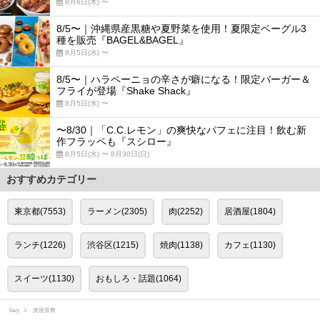
8月6日(木) 〜
8/5〜｜沖縄県産黒糖や夏野菜を使用！夏限定ベーグル3
種を販売『BAGEL&BAGEL』
8月5日(水) 〜
8/5〜｜ハラペーニョの辛さが癖になる！限定バーガー＆
フライが登場『Shake Shack』
8月5日(水) 〜
〜8/30｜「C.C.レモン」の爽快なパフェに注目！飲む新
作フラッペも『スシロー』
8月5日(水) 〜 8月30日(日)
おすすめカテゴリー
東京都(7553)
ラーメン(2305)
肉(2252)
居酒屋(1804)
ランチ(1226)
渋谷区(1215)
焼肉(1138)
カフェ(1130)
スイーツ(1130)
おもしろ・話題(1064)
favy
虎屋茶寮