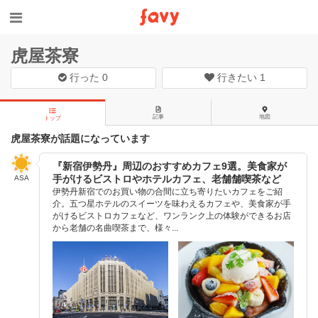
虎屋茶寮
行った
0
行きたい
1
記事
地図
トップ
虎屋茶寮が話題になっています
『新宿伊勢丹』周辺のおすすめカフェ9選。美食家が
手がけるビストロやホテルカフェ、老舗舗喫茶など
ASA
伊勢丹新宿でのお買い物の合間に立ち寄りたいカフェをご紹
介。五つ星ホテルのスイーツを味わえるカフェや、美食家が手
がけるビストロカフェなど、ワンランク上の体験ができるお店
から老舗の名曲喫茶まで、様々...