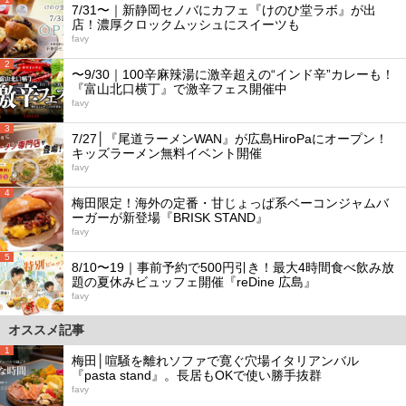
7/31〜｜新静岡セノバにカフェ『けのひ堂ラボ』が出
店！濃厚クロックムッシュにスイーツも
favy
2
〜9/30｜100辛麻辣湯に激辛超えの“インド辛”カレーも！
『富山北口横丁』で激辛フェス開催中
favy
3
7/27│『尾道ラーメンWAN』が広島HiroPaにオープン！
キッズラーメン無料イベント開催
favy
4
梅田限定！海外の定番・甘じょっぱ系ベーコンジャムバ
ーガーが新登場『BRISK STAND』
favy
5
8/10〜19｜事前予約で500円引き！最大4時間食べ飲み放
題の夏休みビュッフェ開催『reDine 広島』
favy
オススメ記事
1
梅田│喧騒を離れソファで寛ぐ穴場イタリアンバル
『pasta stand』。長居もOKで使い勝手抜群
favy