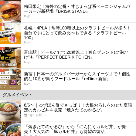
2
梅田限定！海外の定番・甘じょっぱ系ベーコンジャムバ
ーガーが新登場『BRISK STAND』
favy
3
札幌・4PLA｜常時100種以上のクラフトビールが揃う！
自分で手にとって飲み比べもできる『クラフトビール
100』
favy
4
富山駅｜ビールだけで20種以上！独自ブレンドに“泡だ
け”も『PERFECT BEER KITCHEN』
favy
5
新宿｜日本一のグルメバーガーからスイーツまで！個性
的な10店が集うフードホール『reDine 新宿』
favy
グルメイベント
8/6〜｜ゆずぽん酢でさっぱり！大根おろしをのせた夏限
定のカルビ丼を販売『焼きたてのかるび』
8月6日(木) 〜
『焼きたてのかるび』から「にんにくカルビ丼」が発
売！大人気の「豚カルビ丼」も待望の復活