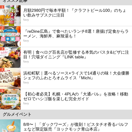
オススメ記事
1
月額2980円で毎本半額！『クラフトビール100』のちょ
い飲みサブスクに注目
favy
2
『reDine広島』で食べたいランチ8選！唐揚げ定食からラ
ーメン、海鮮丼、麻辣湯も！
favy
3
有明｜食べログ百名店が監修する本気のパスタ&ピザに注
目！穴場ダイニング『LINK table』
favy
4
浜松町駅｜選べるソース×ライスで14通りの味！大会優勝
シェフのふわとろオムライス『Michi』
favy
5
【初心者必見】札幌・4PLAの『大通バル』を攻略！移動
ゼロでハシゴ飯を楽しむ完全ガイド
favy
グルメイベント
8/8〜｜「ダックワーズ」が復刻！ピスタチオ香るパルフ
ェなど限定販売『ヨックモック青山本店』