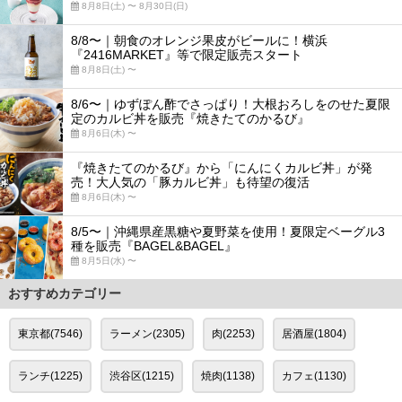
8月8日(土) 〜 8月30日(日)
8/8〜｜朝食のオレンジ果皮がビールに！横浜
『2416MARKET』等で限定販売スタート
8月8日(土) 〜
8/6〜｜ゆずぽん酢でさっぱり！大根おろしをのせた夏限
定のカルビ丼を販売『焼きたてのかるび』
8月6日(木) 〜
『焼きたてのかるび』から「にんにくカルビ丼」が発
売！大人気の「豚カルビ丼」も待望の復活
8月6日(木) 〜
8/5〜｜沖縄県産黒糖や夏野菜を使用！夏限定ベーグル3
種を販売『BAGEL&BAGEL』
8月5日(水) 〜
おすすめカテゴリー
東京都(7546)
ラーメン(2305)
肉(2253)
居酒屋(1804)
ランチ(1225)
渋谷区(1215)
焼肉(1138)
カフェ(1130)