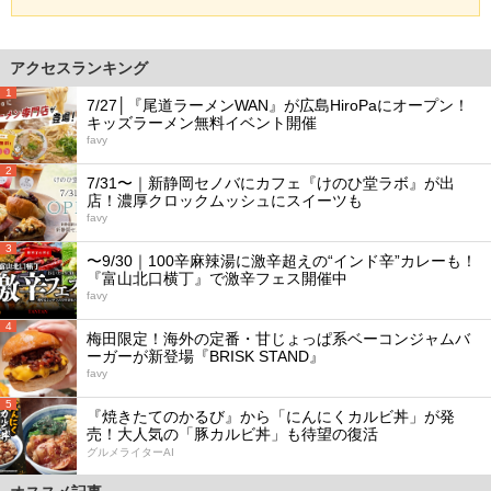
アクセスランキング
1
7/27│『尾道ラーメンWAN』が広島HiroPaにオープン！
キッズラーメン無料イベント開催
favy
2
7/31〜｜新静岡セノバにカフェ『けのひ堂ラボ』が出
店！濃厚クロックムッシュにスイーツも
favy
3
〜9/30｜100辛麻辣湯に激辛超えの“インド辛”カレーも！
『富山北口横丁』で激辛フェス開催中
favy
4
梅田限定！海外の定番・甘じょっぱ系ベーコンジャムバ
ーガーが新登場『BRISK STAND』
favy
5
『焼きたてのかるび』から「にんにくカルビ丼」が発
売！大人気の「豚カルビ丼」も待望の復活
グルメライターAI