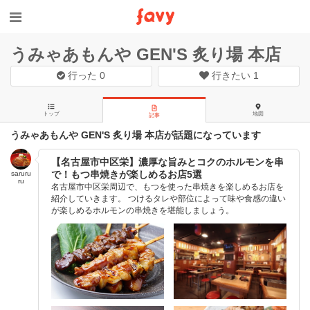
うみゃあもんや GEN'S 炙り場 本店
行った
0
行きたい
1
トップ
地図
記事
うみゃあもんや GEN'S 炙り場 本店が話題になっています
【名古屋市中区栄】濃厚な旨みとコクのホルモンを串
で！もつ串焼きが楽しめるお店5選
saruru
ru
名古屋市中区栄周辺で、もつを使った串焼きを楽しめるお店を
紹介していきます。 つけるタレや部位によって味や食感の違い
が楽しめるホルモンの串焼きを堪能しましょう。