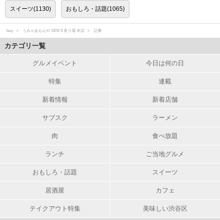
スイーツ(1130)
おもしろ・話題(1065)
favy
うみゃあもんや GEN'S 炙り場 本店
記事
カテゴリ一覧
グルメイベント
今日は何の日
特集
連載
新着情報
新着店舗
サブスク
ラーメン
肉
食べ放題
ランチ
ご当地グルメ
おもしろ・話題
スイーツ
居酒屋
カフェ
テイクアウト特集
美味しい渋谷区