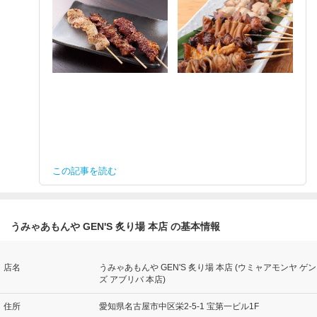
この記事を読む
うみゃあもんや GEN'S 炙り場 本店 の基本情報
店名
うみゃあもんや GEN'S 炙り場 本店 (ウミャアモンヤ ゲン
ズ アブリバ 本店)
住所
愛知県名古屋市中区栄2-5-1 宝第一ビル1F