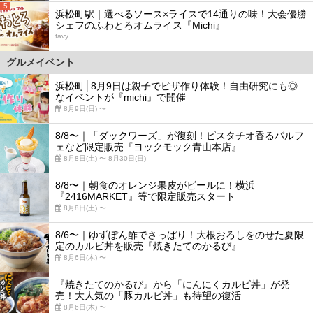
5
浜松町駅｜選べるソース×ライスで14通りの味！大会優勝
シェフのふわとろオムライス『Michi』
favy
グルメイベント
浜松町│8月9日は親子でピザ作り体験！自由研究にも◎
なイベントが『michi』で開催
8月9日(日) 〜
8/8〜｜「ダックワーズ」が復刻！ピスタチオ香るパルフ
ェなど限定販売『ヨックモック青山本店』
8月8日(土) 〜 8月30日(日)
8/8〜｜朝食のオレンジ果皮がビールに！横浜
『2416MARKET』等で限定販売スタート
8月8日(土) 〜
8/6〜｜ゆずぽん酢でさっぱり！大根おろしをのせた夏限
定のカルビ丼を販売『焼きたてのかるび』
8月6日(木) 〜
『焼きたてのかるび』から「にんにくカルビ丼」が発
売！大人気の「豚カルビ丼」も待望の復活
8月6日(木) 〜