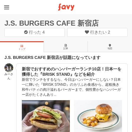
J.S. BURGERS CAFE 新宿店
行った
4
行きたい
2
記事
地図
トップ
J.S. BURGERS CAFE 新宿店が話題になっています
新宿でおすすめのハンバーガーランチ10店！日本一を
獲得した『BRISK STAND』などを紹介
みーさ
ん
新宿でランチをするなら、今日はハンバーガーにしない？日本
一に輝いた『BRISK STAND』のカリふわ食感から、超粗挽き
和牛パティの肉汁溢れるバーガーまで、個性豊かなハンバーガ
ー店がたくさんあり...