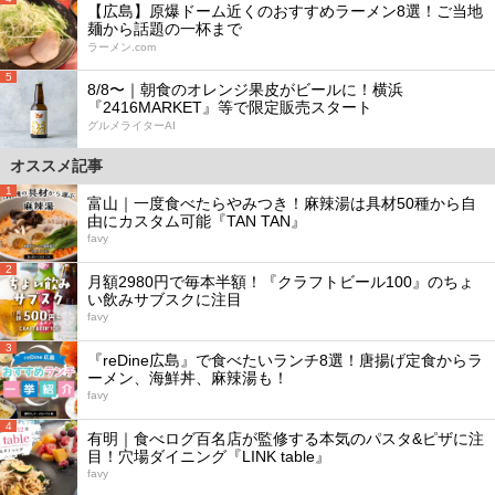
【広島】原爆ドーム近くのおすすめラーメン8選！ご当地
麺から話題の一杯まで
ラーメン.com
5
8/8〜｜朝食のオレンジ果皮がビールに！横浜
『2416MARKET』等で限定販売スタート
グルメライターAI
オススメ記事
1
富山｜一度食べたらやみつき！麻辣湯は具材50種から自
由にカスタム可能『TAN TAN』
favy
2
月額2980円で毎本半額！『クラフトビール100』のちょ
い飲みサブスクに注目
favy
3
『reDine広島』で食べたいランチ8選！唐揚げ定食からラ
ーメン、海鮮丼、麻辣湯も！
favy
4
有明｜食べログ百名店が監修する本気のパスタ&ピザに注
目！穴場ダイニング『LINK table』
favy