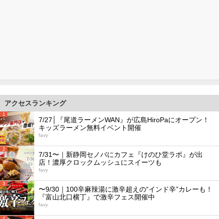
アクセスランキング
1
7/27│『尾道ラーメンWAN』が広島HiroPaにオープン！
キッズラーメン無料イベント開催
favy
2
7/31〜｜新静岡セノバにカフェ『けのひ堂ラボ』が出
店！濃厚クロックムッシュにスイーツも
favy
3
〜9/30｜100辛麻辣湯に激辛超えの“インド辛”カレーも！
『富山北口横丁』で激辛フェス開催中
favy
4