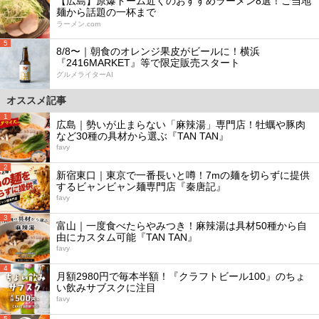
【広島】原爆ドーム近くのおすすめラーメン8選！ご当地
麺から話題の一杯まで
ラーメン.com
5
8/8〜｜朝食のオレンジ果皮がビールに！横浜
『2416MARKET』等で限定販売スタート
グルメライターAI
オススメ記事
1
広島｜勢いが止まらない「麻辣湯」専門店！牡蠣や豚肉
など30種の具材から選ぶ『TAN TAN』
favy
2
新宿東口｜東京で一番長いと噂！7mの麺を切らずに提供
するビャンビャン麺専門店『秦唐記』
favy
3
富山｜一度食べたらやみつき！麻辣湯は具材50種から自
由にカスタム可能『TAN TAN』
favy
4
月額2980円で毎本半額！『クラフトビール100』のちょ
い飲みサブスクに注目
favy
5