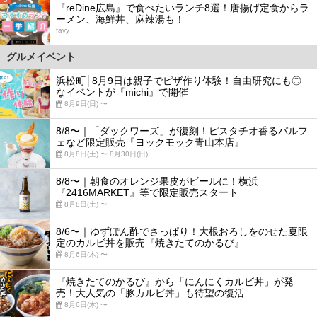
『reDine広島』で食べたいランチ8選！唐揚げ定食からラ
ーメン、海鮮丼、麻辣湯も！
favy
グルメイベント
浜松町│8月9日は親子でピザ作り体験！自由研究にも◎
なイベントが『michi』で開催
8月9日(日) 〜
8/8〜｜「ダックワーズ」が復刻！ピスタチオ香るパルフ
ェなど限定販売『ヨックモック青山本店』
8月8日(土) 〜 8月30日(日)
8/8〜｜朝食のオレンジ果皮がビールに！横浜
『2416MARKET』等で限定販売スタート
8月8日(土) 〜
8/6〜｜ゆずぽん酢でさっぱり！大根おろしをのせた夏限
定のカルビ丼を販売『焼きたてのかるび』
8月6日(木) 〜
『焼きたてのかるび』から「にんにくカルビ丼」が発
売！大人気の「豚カルビ丼」も待望の復活
8月6日(木) 〜