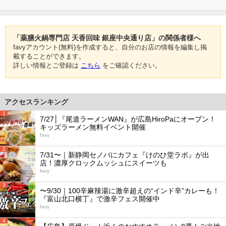
「薬膳火鍋専門店 天香回味 銀座中央通り店」の関係者様へ
favyアカウント(無料)を作成すると、自分のお店の情報を編集し掲
載することができます。
詳しい情報とご登録は
こちら
をご確認ください。
アクセスランキング
1
7/27│『尾道ラーメンWAN』が広島HiroPaにオープン！
キッズラーメン無料イベント開催
favy
2
7/31〜｜新静岡セノバにカフェ『けのひ堂ラボ』が出
店！濃厚クロックムッシュにスイーツも
favy
3
〜9/30｜100辛麻辣湯に激辛超えの“インド辛”カレーも！
『富山北口横丁』で激辛フェス開催中
favy
4