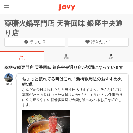
薬膳火鍋専門店 天香回味 銀座中央通
り店
行った
0
行きたい
1
記事
地図
トップ
薬膳火鍋専門店 天香回味 銀座中央通り店が話題になっています
ちょっと疲れてる時はこれ！新橋駅周辺のおすすめ火
鍋5選
naki
なんだか今日は疲れたなと思う日ありますよね。そんな時には
薬膳がたっぷりはいった火鍋はいかがでしょうか？ お仕事帰り
に立ち寄りやすい新橋駅周辺で火鍋が食べられるお店を紹介し
ます。