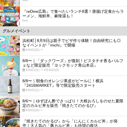
favy
5
『reDine広島』で食べたいランチ8選！唐揚げ定食からラ
ーメン、海鮮丼、麻辣湯も！
favy
グルメイベント
浜松町│8月9日は親子でピザ作り体験！自由研究にも◎
なイベントが『michi』で開催
8月9日(日) 〜
8/8〜｜「ダックワーズ」が復刻！ピスタチオ香るパルフ
ェなど限定販売『ヨックモック青山本店』
8月8日(土) 〜 8月30日(日)
8/8〜｜朝食のオレンジ果皮がビールに！横浜
『2416MARKET』等で限定販売スタート
8月8日(土) 〜
8/6〜｜ゆずぽん酢でさっぱり！大根おろしをのせた夏限
定のカルビ丼を販売『焼きたてのかるび』
8月6日(木) 〜
『焼きたてのかるび』から「にんにくカルビ丼」が発
売！大人気の「豚カルビ丼」も待望の復活