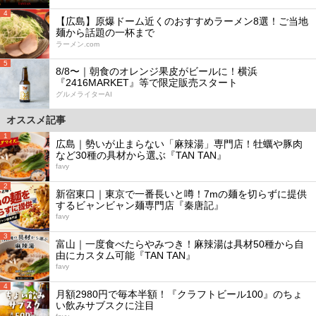
4
【広島】原爆ドーム近くのおすすめラーメン8選！ご当地
麺から話題の一杯まで
ラーメン.com
5
8/8〜｜朝食のオレンジ果皮がビールに！横浜
『2416MARKET』等で限定販売スタート
グルメライターAI
オススメ記事
1
広島｜勢いが止まらない「麻辣湯」専門店！牡蠣や豚肉
など30種の具材から選ぶ『TAN TAN』
favy
2
新宿東口｜東京で一番長いと噂！7mの麺を切らずに提供
するビャンビャン麺専門店『秦唐記』
favy
3
富山｜一度食べたらやみつき！麻辣湯は具材50種から自
由にカスタム可能『TAN TAN』
favy
4
月額2980円で毎本半額！『クラフトビール100』のちょ
い飲みサブスクに注目