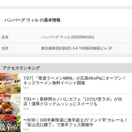
ハンバーグ ウィル の基本情報
店名
ハンバーグ ウィル (0333584161)
住所
東京都新宿区新宿1-3-8 YKB新宿御苑ビル 1F
アクセスランキング
1
7/27│『尾道ラーメンWAN』が広島HiroPaにオープン！
キッズラーメン無料イベント開催
favy
2
7/31〜｜新静岡セノバにカフェ『けのひ堂ラボ』が出
店！濃厚クロックムッシュにスイーツも
favy
3
〜9/30｜100辛麻辣湯に激辛超えの“インド辛”カレーも！
『富山北口横丁』で激辛フェス開催中
favy