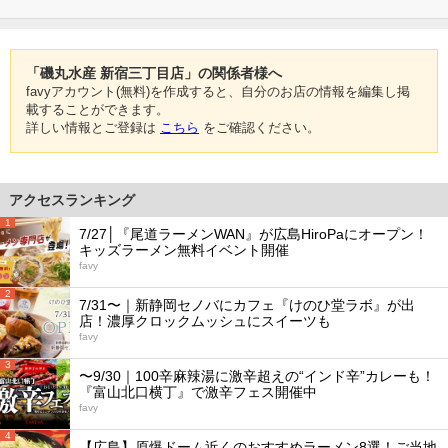
「磯丸水産 新宿三丁目店」の関係者様へ
favyアカウント(無料)を作成すると、自分のお店の情報を編集し掲
載することができます。
詳しい情報とご登録は
こちら
をご確認ください。
アクセスランキング
1
7/27│『尾道ラーメンWAN』が広島HiroPaにオープン！
キッズラーメン無料イベント開催
favy
2
7/31〜｜新静岡セノバにカフェ『けのひ堂ラボ』が出
店！濃厚クロックムッシュにスイーツも
favy
3
〜9/30｜100辛麻辣湯に激辛超えの“インド辛”カレーも！
『富山北口横丁』で激辛フェス開催中
favy
4
【広島】原爆ドーム近くのおすすめラーメン8選！ご当地