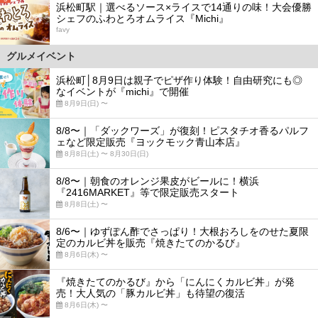
浜松町駅｜選べるソース×ライスで14通りの味！大会優勝
シェフのふわとろオムライス『Michi』
favy
グルメイベント
浜松町│8月9日は親子でピザ作り体験！自由研究にも◎
なイベントが『michi』で開催
8月9日(日) 〜
8/8〜｜「ダックワーズ」が復刻！ピスタチオ香るパルフ
ェなど限定販売『ヨックモック青山本店』
8月8日(土) 〜 8月30日(日)
8/8〜｜朝食のオレンジ果皮がビールに！横浜
『2416MARKET』等で限定販売スタート
8月8日(土) 〜
8/6〜｜ゆずぽん酢でさっぱり！大根おろしをのせた夏限
定のカルビ丼を販売『焼きたてのかるび』
8月6日(木) 〜
『焼きたてのかるび』から「にんにくカルビ丼」が発
売！大人気の「豚カルビ丼」も待望の復活
8月6日(木) 〜