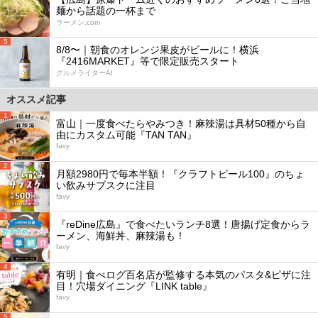
麺から話題の一杯まで
ラーメン.com
5
8/8〜｜朝食のオレンジ果皮がビールに！横浜
『2416MARKET』等で限定販売スタート
グルメライターAI
オススメ記事
1
富山｜一度食べたらやみつき！麻辣湯は具材50種から自
由にカスタム可能『TAN TAN』
favy
2
月額2980円で毎本半額！『クラフトビール100』のちょ
い飲みサブスクに注目
favy
3
『reDine広島』で食べたいランチ8選！唐揚げ定食からラ
ーメン、海鮮丼、麻辣湯も！
favy
4
有明｜食べログ百名店が監修する本気のパスタ&ピザに注
目！穴場ダイニング『LINK table』
favy
5