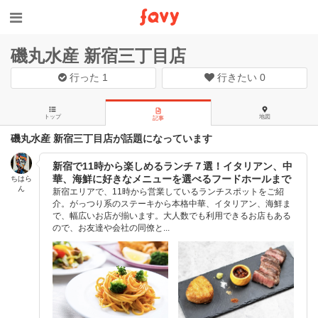
磯丸水産 新宿三丁目店
行った
1
行きたい
0
トップ
地図
記事
磯丸水産 新宿三丁目店が話題になっています
新宿で11時から楽しめるランチ７選！イタリアン、中
華、海鮮に好きなメニューを選べるフードホールまで
ちはら
ん
新宿エリアで、11時から営業しているランチスポットをご紹
介。がっつり系のステーキから本格中華、イタリアン、海鮮ま
で、幅広いお店が揃います。大人数でも利用できるお店もある
ので、お友達や会社の同僚と...