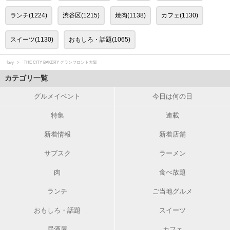
ランチ(1224)
渋谷区(1215)
焼肉(1138)
カフェ(1130)
スイーツ(1130)
おもしろ・話題(1065)
favy
THE CITY BAKERY グランフロント大阪
カテゴリ一覧
グルメイベント
今日は何の日
特集
連載
新着情報
新着店舗
サブスク
ラーメン
肉
食べ放題
ランチ
ご当地グルメ
おもしろ・話題
スイーツ
居酒屋
カフェ