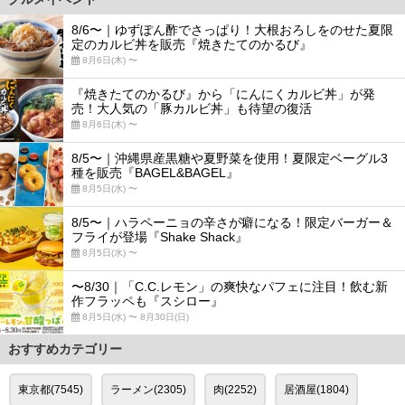
8/6〜｜ゆずぽん酢でさっぱり！大根おろしをのせた夏限
定のカルビ丼を販売『焼きたてのかるび』
8月6日(木) 〜
『焼きたてのかるび』から「にんにくカルビ丼」が発
売！大人気の「豚カルビ丼」も待望の復活
8月6日(木) 〜
8/5〜｜沖縄県産黒糖や夏野菜を使用！夏限定ベーグル3
種を販売『BAGEL&BAGEL』
8月5日(水) 〜
8/5〜｜ハラペーニョの辛さが癖になる！限定バーガー＆
フライが登場『Shake Shack』
8月5日(水) 〜
〜8/30｜「C.C.レモン」の爽快なパフェに注目！飲む新
作フラッペも『スシロー』
8月5日(水) 〜 8月30日(日)
おすすめカテゴリー
東京都(7545)
ラーメン(2305)
肉(2252)
居酒屋(1804)