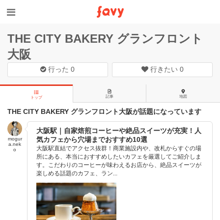
THE CITY BAKERY グランフロント
大阪
行った
0
行きたい
0
記事
地図
トップ
THE CITY BAKERY グランフロント大阪が話題になっています
大阪駅｜自家焙煎コーヒーや絶品スイーツが充実！人
気カフェから穴場までおすすめ10選
mogur
a.nek
大阪駅直結でアクセス抜群！商業施設内や、改札からすぐの場
o
所にある、本当におすすめしたいカフェを厳選してご紹介しま
す。こだわりのコーヒーが味わえるお店から、絶品スイーツが
楽しめる話題のカフェ、ラン...