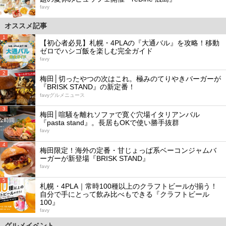
favy
オススメ記事
1
【初心者必見】札幌・4PLAの『大通バル』を攻略！移動
ゼロでハシゴ飯を楽しむ完全ガイド
favy
2
梅田│切ったやつの次はこれ。極みのてりやきバーガーが
『BRISK STAND』の新定番！
favyグルメニュース
3
梅田│喧騒を離れソファで寛ぐ穴場イタリアンバル
『pasta stand』。長居もOKで使い勝手抜群
favy
4
梅田限定！海外の定番・甘じょっぱ系ベーコンジャムバ
ーガーが新登場『BRISK STAND』
favy
5
札幌・4PLA｜常時100種以上のクラフトビールが揃う！
自分で手にとって飲み比べもできる『クラフトビール
100』
favy
グルメイベント