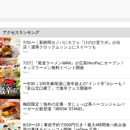
アクセスランキング
1
7/31〜｜新静岡セノバにカフェ『けのひ堂ラボ』が出
店！濃厚クロックムッシュにスイーツも
favy
2
7/27│『尾道ラーメンWAN』が広島HiroPaにオープン！
キッズラーメン無料イベント開催
favy
3
〜9/30｜100辛麻辣湯に激辛超えの“インド辛”カレーも！
『富山北口横丁』で激辛フェス開催中
favy
4
梅田限定！海外の定番・甘じょっぱ系ベーコンジャムバ
ーガーが新登場『BRISK STAND』
favy
5
8/10〜19｜事前予約で500円引き！最大4時間食べ飲み放
題の夏休みビュッフェ開催『reDine 広島』