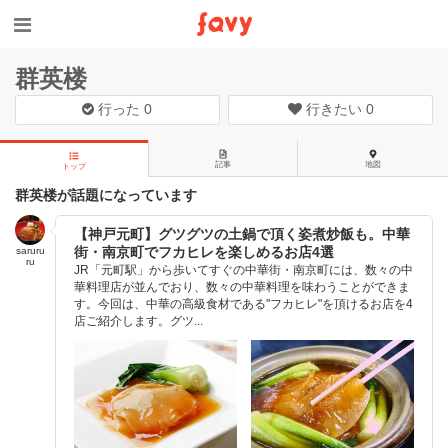
群英楼
行った
0
行きたい
0
記事
地図
トップ
群英楼が話題になっています
【神戸元町】グツグツの土鍋で頂く姿煮炒飯も。中華
街・南京町でフカヒレを楽しめるお店4選
saruru
ru
JR「元町駅」から歩いてすぐの中華街・南京町には、数々の中
華料理店が並んでおり、数々の中華料理を味わうことができま
す。今回は、中華の高級食材である"フカヒレ"を頂けるお店を4
店ご紹介します。グツ...