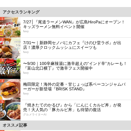
アクセスランキング
1
7/27│『尾道ラーメンWAN』が広島HiroPaにオープン！
キッズラーメン無料イベント開催
favy
2
7/31〜｜新静岡セノバにカフェ『けのひ堂ラボ』が出
店！濃厚クロックムッシュにスイーツも
favy
3
〜9/30｜100辛麻辣湯に激辛超えの“インド辛”カレーも！
『富山北口横丁』で激辛フェス開催中
favy
4
梅田限定！海外の定番・甘じょっぱ系ベーコンジャムバ
ーガーが新登場『BRISK STAND』
favy
5
『焼きたてのかるび』から「にんにくカルビ丼」が発
売！大人気の「豚カルビ丼」も待望の復活
グルメライターAI
オススメ記事