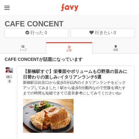
CAFE CONCENT
行った
0
行きたい
0
トップ
地図
記事
CAFE CONCENTが話題になっています
【新橋駅すぐ】栄養面やボリュームも◎野菜の旨みに
日替わりの楽しみ♪イタリアンランチ5選
樋口
凜
新橋駅日比谷口から徒歩5分以内のイタリアンランチをピック
アップしてみました！駅から徒歩5分圏内なので空腹を満たす
までの時間も短縮できて◎是非参考にしてみてくださいね♪