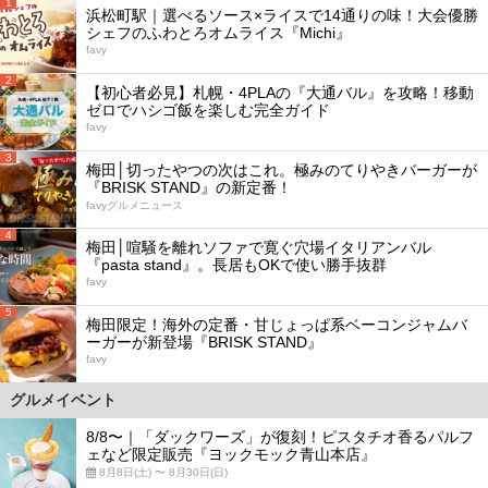
1
浜松町駅｜選べるソース×ライスで14通りの味！大会優勝
シェフのふわとろオムライス『Michi』
favy
2
【初心者必見】札幌・4PLAの『大通バル』を攻略！移動
ゼロでハシゴ飯を楽しむ完全ガイド
favy
3
梅田│切ったやつの次はこれ。極みのてりやきバーガーが
『BRISK STAND』の新定番！
favyグルメニュース
4
梅田│喧騒を離れソファで寛ぐ穴場イタリアンバル
『pasta stand』。長居もOKで使い勝手抜群
favy
5
梅田限定！海外の定番・甘じょっぱ系ベーコンジャムバ
ーガーが新登場『BRISK STAND』
favy
グルメイベント
8/8〜｜「ダックワーズ」が復刻！ピスタチオ香るパルフ
ェなど限定販売『ヨックモック青山本店』
8月8日(土) 〜 8月30日(日)