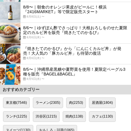
8/8〜｜朝食のオレンジ果皮がビールに！横浜
『2416MARKET』等で限定販売スタート
8月8日(土) 〜
8/6〜｜ゆずぽん酢でさっぱり！大根おろしをのせた夏限
定のカルビ丼を販売『焼きたてのかるび』
8月6日(木) 〜
『焼きたてのかるび』から「にんにくカルビ丼」が発
売！大人気の「豚カルビ丼」も待望の復活
8月6日(木) 〜
8/5〜｜沖縄県産黒糖や夏野菜を使用！夏限定ベーグル3
種を販売『BAGEL&BAGEL』
8月5日(水) 〜
おすすめカテゴリー
東京都(7546)
ラーメン(2305)
肉(2253)
居酒屋(1804)
ランチ(1225)
渋谷区(1215)
焼肉(1138)
カフェ(1130)
スイーツ(1130)
おもしろ・話題(1065)