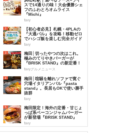
スで14通りの味！大会優勝シェ
フのふわとろオムライス
『Michi』
favy
2
【初心者必見】札幌・4PLAの
『大通バル』を攻略！移動ゼロ
でハシゴ飯を楽しむ完全ガイド
favy
3
梅田│切ったやつの次はこれ。
極みのてりやきバーガーが
『BRISK STAND』の新定番！
favyグルメニュース
4
梅田│喧騒を離れソファで寛ぐ
穴場イタリアンバル『pasta
stand』。長居もOKで使い勝手
抜群
favy
5
梅田限定！海外の定番・甘じょ
っぱ系ベーコンジャムバーガー
が新登場『BRISK STAND』
favy