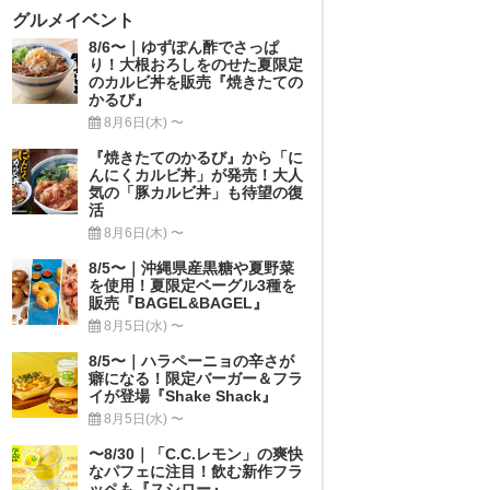
グルメイベント
8/6〜｜ゆずぽん酢でさっぱ
り！大根おろしをのせた夏限定
のカルビ丼を販売『焼きたての
かるび』
8月6日(木) 〜
『焼きたてのかるび』から「に
んにくカルビ丼」が発売！大人
気の「豚カルビ丼」も待望の復
活
8月6日(木) 〜
8/5〜｜沖縄県産黒糖や夏野菜
を使用！夏限定ベーグル3種を
販売『BAGEL&BAGEL』
8月5日(水) 〜
8/5〜｜ハラペーニョの辛さが
癖になる！限定バーガー＆フラ
イが登場『Shake Shack』
8月5日(水) 〜
〜8/30｜「C.C.レモン」の爽快
なパフェに注目！飲む新作フラ
ッペも『スシロー』