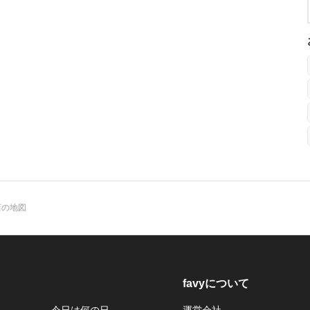
店の地図
favyについて
今日は何の日
運営会社