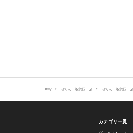
favy
屯ちん 池袋西口店
屯ちん 池袋西口
カテゴリ一覧
グルメイベント