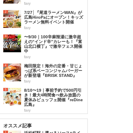
favy
2
7/27│『尾道ラーメンWAN』が
広島HiroPaにオープン！キッズ
ラーメン無料イベント開催
favy
3
〜9/30｜100辛麻辣湯に激辛超
えの“インド辛”カレーも！『富
山北口横丁』で激辛フェス開催
中
favy
4
梅田限定！海外の定番・甘じょ
っぱ系ベーコンジャムバーガー
が新登場『BRISK STAND』
favy
5
8/10〜19｜事前予約で500円引
き！最大4時間食べ飲み放題の
夏休みビュッフェ開催『reDine
広島』
favy
オススメ記事
1
浜松町駅｜選べるソース×ライ