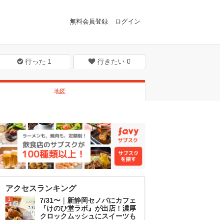
無料会員登録
ログイン
行った
1
行きたい
0
地図
アクセスランキング
1
7/31〜｜新静岡セノバにカフェ
『けのひ堂ラボ』が出店！濃厚
クロックムッシュにスイーツも