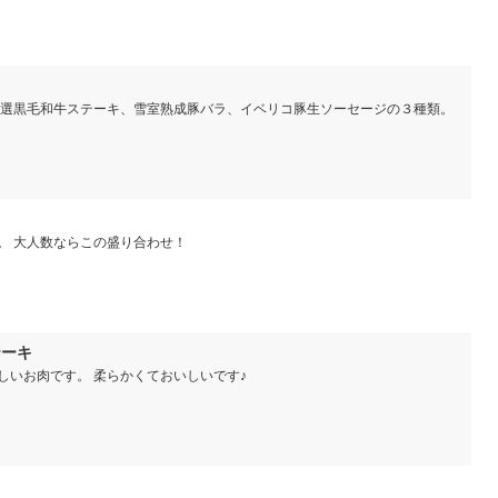
特選黒毛和牛ステーキ、雪室熟成豚バラ、イベリコ豚生ソーセージの３種類。
。 大人数ならこの盛り合わせ！
テーキ
しいお肉です。 柔らかくておいしいです♪