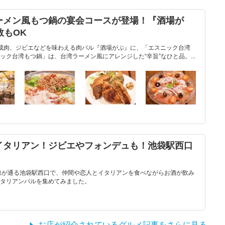
ーメン風もつ鍋の宴会コースが登場！『酒場が
数もOK
成肉、ジビエなどを味わえる肉バル『酒場がぶ』に、「エスニック台湾
ク台湾もつ鍋」は、台湾ラーメン風にアレンジした“辛旨”なひと品。...
イタリアン！ジビエやフォンデュも！池袋駅西口
線が通る池袋駅西口で、仲間や恋人とイタリアンを食べながらお酒が飲み
タリアンバルを集めてみました。