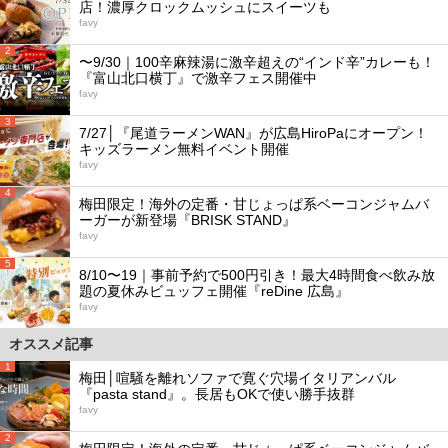
店！濃厚クロックムッシュにスイーツも
favy
2
〜9/30｜100辛麻辣湯に激辛超えの“インド辛”カレーも！
『富山北口横丁』で激辛フェス開催中
favy
3
7/27│『尾道ラーメンWAN』が広島HiroPaにオープン！
キッズラーメン無料イベント開催
favy
4
梅田限定！海外の定番・甘じょっぱ系ベーコンジャムバ
ーガーが新登場『BRISK STAND』
favy
5
8/10〜19｜事前予約で500円引き！最大4時間食べ飲み放
題の夏休みビュッフェ開催『reDine 広島』
favy
オススメ記事
1
梅田│喧騒を離れソファで寛ぐ穴場イタリアンバル
『pasta stand』。長居もOKで使い勝手抜群
favy
2