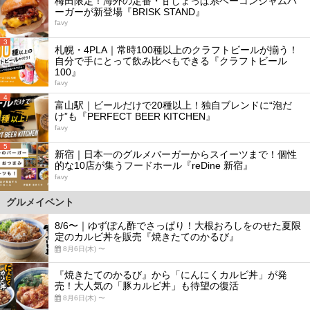
梅田限定！海外の定番・甘じょっぱ系ベーコンジャムバ
ーガーが新登場『BRISK STAND』
favy
3
札幌・4PLA｜常時100種以上のクラフトビールが揃う！
自分で手にとって飲み比べもできる『クラフトビール
100』
favy
4
富山駅｜ビールだけで20種以上！独自ブレンドに“泡だ
け”も『PERFECT BEER KITCHEN』
favy
5
新宿｜日本一のグルメバーガーからスイーツまで！個性
的な10店が集うフードホール『reDine 新宿』
favy
グルメイベント
8/6〜｜ゆずぽん酢でさっぱり！大根おろしをのせた夏限
定のカルビ丼を販売『焼きたてのかるび』
8月6日(木) 〜
『焼きたてのかるび』から「にんにくカルビ丼」が発
売！大人気の「豚カルビ丼」も待望の復活
8月6日(木) 〜