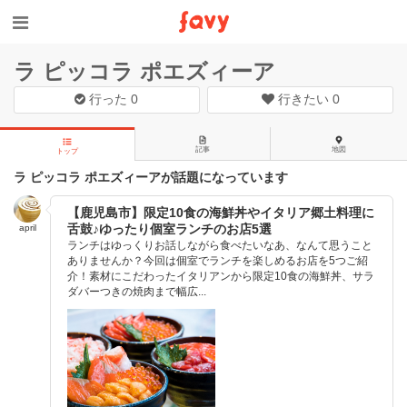
ラ ピッコラ ポエズィーア
行った
0
行きたい
0
記事
地図
トップ
ラ ピッコラ ポエズィーアが話題になっています
【鹿児島市】限定10食の海鮮丼やイタリア郷土料理に
舌鼓♪ゆったり個室ランチのお店5選
april
ランチはゆっくりお話しながら食べたいなあ、なんて思うこと
ありませんか？今回は個室でランチを楽しめるお店を5つご紹
介！素材にこだわったイタリアンから限定10食の海鮮丼、サラ
ダバーつきの焼肉まで幅広...