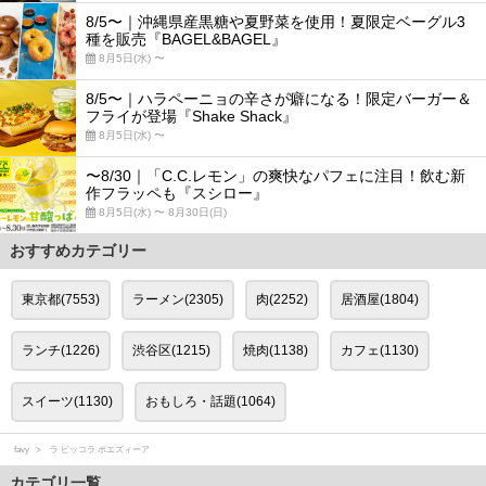
8/5〜｜沖縄県産黒糖や夏野菜を使用！夏限定ベーグル3
種を販売『BAGEL&BAGEL』
8月5日(水) 〜
8/5〜｜ハラペーニョの辛さが癖になる！限定バーガー＆
フライが登場『Shake Shack』
8月5日(水) 〜
〜8/30｜「C.C.レモン」の爽快なパフェに注目！飲む新
作フラッペも『スシロー』
8月5日(水) 〜 8月30日(日)
おすすめカテゴリー
東京都(7553)
ラーメン(2305)
肉(2252)
居酒屋(1804)
ランチ(1226)
渋谷区(1215)
焼肉(1138)
カフェ(1130)
スイーツ(1130)
おもしろ・話題(1064)
favy
ラ ピッコラ ポエズィーア
カテゴリ一覧