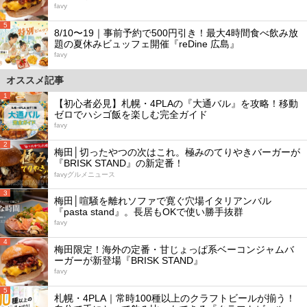
favy
5
8/10〜19｜事前予約で500円引き！最大4時間食べ飲み放
題の夏休みビュッフェ開催『reDine 広島』
favy
オススメ記事
1
【初心者必見】札幌・4PLAの『大通バル』を攻略！移動
ゼロでハシゴ飯を楽しむ完全ガイド
favy
2
梅田│切ったやつの次はこれ。極みのてりやきバーガーが
『BRISK STAND』の新定番！
favyグルメニュース
3
梅田│喧騒を離れソファで寛ぐ穴場イタリアンバル
『pasta stand』。長居もOKで使い勝手抜群
favy
4
梅田限定！海外の定番・甘じょっぱ系ベーコンジャムバ
ーガーが新登場『BRISK STAND』
favy
5
札幌・4PLA｜常時100種以上のクラフトビールが揃う！