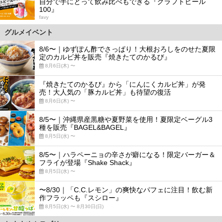
自分で手にとって飲み比べもできる『クラフトビール
100』
favy
グルメイベント
8/6〜｜ゆずぽん酢でさっぱり！大根おろしをのせた夏限
定のカルビ丼を販売『焼きたてのかるび』
8月6日(木) 〜
『焼きたてのかるび』から「にんにくカルビ丼」が発
売！大人気の「豚カルビ丼」も待望の復活
8月6日(木) 〜
8/5〜｜沖縄県産黒糖や夏野菜を使用！夏限定ベーグル3
種を販売『BAGEL&BAGEL』
8月5日(水) 〜
8/5〜｜ハラペーニョの辛さが癖になる！限定バーガー＆
フライが登場『Shake Shack』
8月5日(水) 〜
〜8/30｜「C.C.レモン」の爽快なパフェに注目！飲む新
作フラッペも『スシロー』
8月5日(水) 〜 8月30日(日)