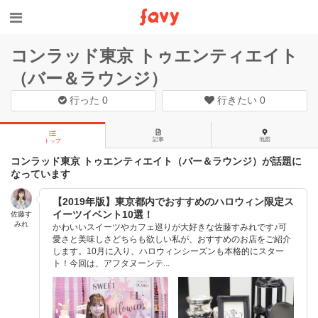
コンラッド東京 トゥエンティエイト
（バー＆ラウンジ）
行った
0
行きたい
0
記事
地図
トップ
コンラッド東京 トゥエンティエイト（バー＆ラウンジ）が話題に
なっています
【2019年版】東京都内でおすすめのハロウィン限定ス
イーツイベント10選！
佐藤す
みれ
かわいいスイーツやカフェ巡りが大好きな佐藤すみれです♪可
愛さと美味しさどちらも欲しい私が、おすすめのお店をご紹介
します。10月に入り、ハロウィンシーズンも本格的にスター
ト！今回は、アフタヌーンテ...