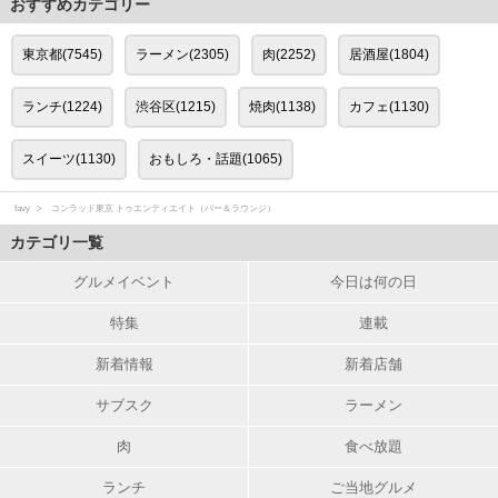
おすすめカテゴリー
東京都(7545)
ラーメン(2305)
肉(2252)
居酒屋(1804)
ランチ(1224)
渋谷区(1215)
焼肉(1138)
カフェ(1130)
スイーツ(1130)
おもしろ・話題(1065)
favy
コンラッド東京 トゥエンティエイト（バー＆ラウンジ）
カテゴリ一覧
グルメイベント
今日は何の日
特集
連載
新着情報
新着店舗
サブスク
ラーメン
肉
食べ放題
ランチ
ご当地グルメ