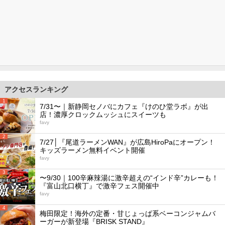
アクセスランキング
1
7/31〜｜新静岡セノバにカフェ『けのひ堂ラボ』が出
店！濃厚クロックムッシュにスイーツも
favy
2
7/27│『尾道ラーメンWAN』が広島HiroPaにオープン！
キッズラーメン無料イベント開催
favy
3
〜9/30｜100辛麻辣湯に激辛超えの“インド辛”カレーも！
『富山北口横丁』で激辛フェス開催中
favy
4
梅田限定！海外の定番・甘じょっぱ系ベーコンジャムバ
ーガーが新登場『BRISK STAND』