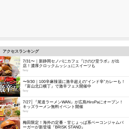
アクセスランキング
1
7/31〜｜新静岡セノバにカフェ『けのひ堂ラボ』が出
店！濃厚クロックムッシュにスイーツも
favy
2
〜9/30｜100辛麻辣湯に激辛超えの“インド辛”カレーも！
『富山北口横丁』で激辛フェス開催中
favy
3
7/27│『尾道ラーメンWAN』が広島HiroPaにオープン！
キッズラーメン無料イベント開催
favy
4
梅田限定！海外の定番・甘じょっぱ系ベーコンジャムバ
ーガーが新登場『BRISK STAND』