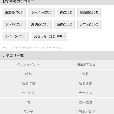
おすすめカテゴリー
東京都(7553)
ラーメン(2305)
肉(2252)
居酒屋(1804)
ランチ(1226)
渋谷区(1215)
焼肉(1138)
カフェ(1130)
スイーツ(1130)
おもしろ・話題(1065)
favy
コンラッド東京 トゥエンティエイト（バー＆ラウンジ）
カテゴリ一覧
グルメイベント
今日は何の日
特集
連載
新着情報
新着店舗
サブスク
ラーメン
肉
食べ放題
ランチ
ご当地グルメ