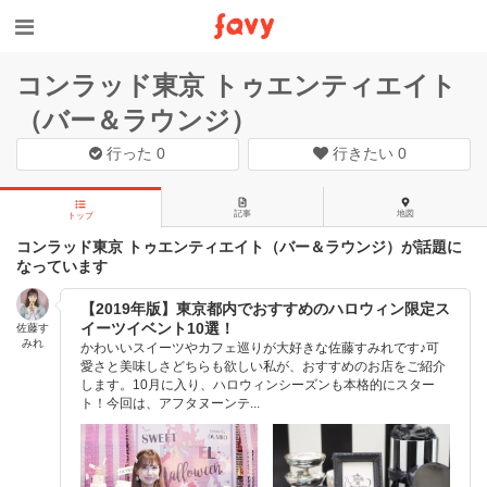
コンラッド東京 トゥエンティエイト
（バー＆ラウンジ）
行った
0
行きたい
0
記事
地図
トップ
コンラッド東京 トゥエンティエイト（バー＆ラウンジ）が話題に
なっています
【2019年版】東京都内でおすすめのハロウィン限定ス
イーツイベント10選！
佐藤す
みれ
かわいいスイーツやカフェ巡りが大好きな佐藤すみれです♪可
愛さと美味しさどちらも欲しい私が、おすすめのお店をご紹介
します。10月に入り、ハロウィンシーズンも本格的にスター
ト！今回は、アフタヌーンテ...