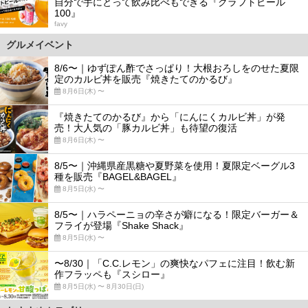
自分で手にとって飲み比べもできる『クラフトビール
100』
favy
グルメイベント
8/6〜｜ゆずぽん酢でさっぱり！大根おろしをのせた夏限
定のカルビ丼を販売『焼きたてのかるび』
8月6日(木) 〜
『焼きたてのかるび』から「にんにくカルビ丼」が発
売！大人気の「豚カルビ丼」も待望の復活
8月6日(木) 〜
8/5〜｜沖縄県産黒糖や夏野菜を使用！夏限定ベーグル3
種を販売『BAGEL&BAGEL』
8月5日(水) 〜
8/5〜｜ハラペーニョの辛さが癖になる！限定バーガー＆
フライが登場『Shake Shack』
8月5日(水) 〜
〜8/30｜「C.C.レモン」の爽快なパフェに注目！飲む新
作フラッペも『スシロー』
8月5日(水) 〜 8月30日(日)