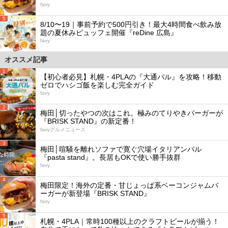
favy
5
8/10〜19｜事前予約で500円引き！最大4時間食べ飲み放
題の夏休みビュッフェ開催『reDine 広島』
favy
オススメ記事
1
【初心者必見】札幌・4PLAの『大通バル』を攻略！移動
ゼロでハシゴ飯を楽しむ完全ガイド
favy
2
梅田│切ったやつの次はこれ。極みのてりやきバーガーが
『BRISK STAND』の新定番！
favyグルメニュース
3
梅田│喧騒を離れソファで寛ぐ穴場イタリアンバル
『pasta stand』。長居もOKで使い勝手抜群
favy
4
梅田限定！海外の定番・甘じょっぱ系ベーコンジャムバ
ーガーが新登場『BRISK STAND』
favy
5
札幌・4PLA｜常時100種以上のクラフトビールが揃う！