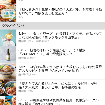
favy
5
【初心者必見】札幌・4PLAの『大通バル』を攻略！移動
ゼロでハシゴ飯を楽しむ完全ガイド
favy
グルメイベント
8/8〜｜「ダックワーズ」が復刻！ピスタチオ香るパルフ
ェなど限定販売『ヨックモック青山本店』
8月8日(土) 〜 8月30日(日)
8/8〜｜朝食のオレンジ果皮がビールに！横浜
『2416MARKET』等で限定販売スタート
8月8日(土) 〜
8/6〜｜ゆずぽん酢でさっぱり！大根おろしをのせた夏限
定のカルビ丼を販売『焼きたてのかるび』
8月6日(木) 〜
『焼きたてのかるび』から「にんにくカルビ丼」が発
売！大人気の「豚カルビ丼」も待望の復活
8月6日(木) 〜
8/5〜｜沖縄県産黒糖や夏野菜を使用！夏限定ベーグル3
種を販売『BAGEL&BAGEL』