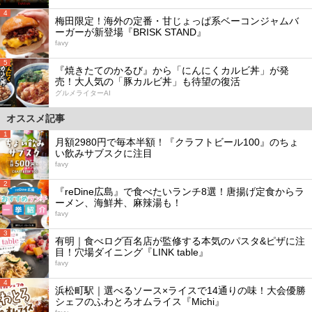
4
梅田限定！海外の定番・甘じょっぱ系ベーコンジャムバ
ーガーが新登場『BRISK STAND』
favy
5
『焼きたてのかるび』から「にんにくカルビ丼」が発
売！大人気の「豚カルビ丼」も待望の復活
グルメライターAI
オススメ記事
1
月額2980円で毎本半額！『クラフトビール100』のちょ
い飲みサブスクに注目
favy
2
『reDine広島』で食べたいランチ8選！唐揚げ定食からラ
ーメン、海鮮丼、麻辣湯も！
favy
3
有明｜食べログ百名店が監修する本気のパスタ&ピザに注
目！穴場ダイニング『LINK table』
favy
4
浜松町駅｜選べるソース×ライスで14通りの味！大会優勝
シェフのふわとろオムライス『Michi』