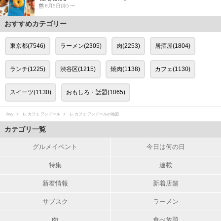
8月5日(水) 〜
おすすめカテゴリー
東京都(7546)
ラーメン(2305)
肉(2253)
居酒屋(1804)
ランチ(1225)
渋谷区(1215)
焼肉(1138)
カフェ(1130)
スイーツ(1130)
おもしろ・話題(1065)
favy
レ カフェ アンドール
レ カフェ アンドールの地図
カテゴリ一覧
グルメイベント
今日は何の日
特集
連載
新着情報
新着店舗
サブスク
ラーメン
肉
食べ放題