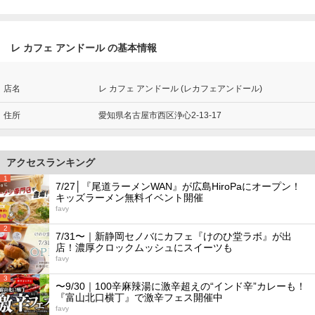
レ カフェ アンドール の基本情報
店名
レ カフェ アンドール (レカフェアンドール)
住所
愛知県名古屋市西区浄心2-13-17
アクセスランキング
1
7/27│『尾道ラーメンWAN』が広島HiroPaにオープン！
キッズラーメン無料イベント開催
favy
2
7/31〜｜新静岡セノバにカフェ『けのひ堂ラボ』が出
店！濃厚クロックムッシュにスイーツも
favy
3
〜9/30｜100辛麻辣湯に激辛超えの“インド辛”カレーも！
『富山北口横丁』で激辛フェス開催中
favy