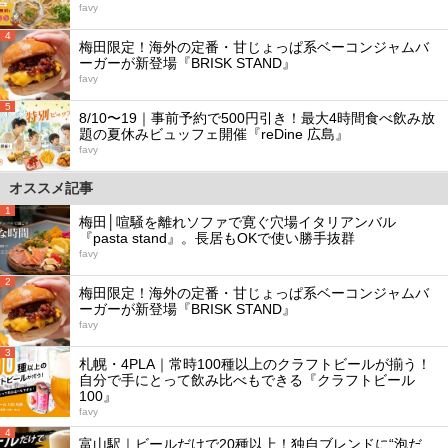
favy
4
梅田限定！海外の定番・甘じょっぱ系ベーコンジャムバ
ーガーが新登場『BRISK STAND』
favy
5
8/10〜19｜事前予約で500円引き！最大4時間食べ飲み放
題の夏休みビュッフェ開催『reDine 広島』
favy
オススメ記事
1
梅田│喧騒を離れソファで寛ぐ穴場イタリアンバル
『pasta stand』。長居もOKで使い勝手抜群
favy
2
梅田限定！海外の定番・甘じょっぱ系ベーコンジャムバ
ーガーが新登場『BRISK STAND』
favy
3
札幌・4PLA｜常時100種以上のクラフトビールが揃う！
自分で手にとって飲み比べもできる『クラフトビール
100』
favy
4
富山駅｜ビールだけで20種以上！独自ブレンドに“泡だ