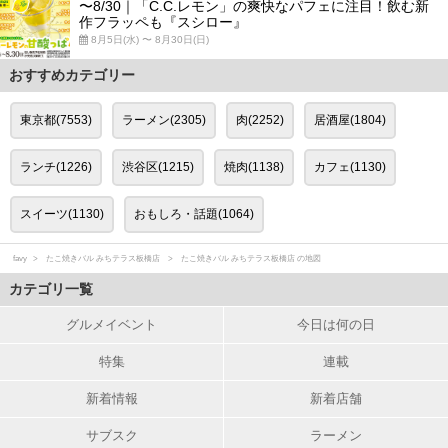
〜8/30｜「C.C.レモン」の爽快なパフェに注目！飲む新
作フラッペも『スシロー』
8月5日(水) 〜 8月30日(日)
おすすめカテゴリー
東京都(7553)
ラーメン(2305)
肉(2252)
居酒屋(1804)
ランチ(1226)
渋谷区(1215)
焼肉(1138)
カフェ(1130)
スイーツ(1130)
おもしろ・話題(1064)
favy
たこ焼きバル みちテラス板橋店
たこ焼きバル みちテラス板橋店 の地図
カテゴリ一覧
グルメイベント
今日は何の日
特集
連載
新着情報
新着店舗
サブスク
ラーメン