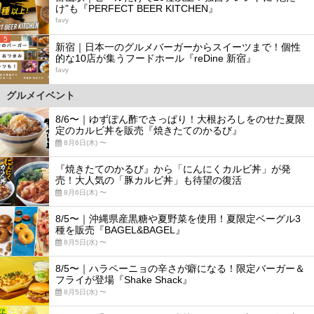
け”も『PERFECT BEER KITCHEN』
favy
5
新宿｜日本一のグルメバーガーからスイーツまで！個性
的な10店が集うフードホール『reDine 新宿』
favy
グルメイベント
8/6〜｜ゆずぽん酢でさっぱり！大根おろしをのせた夏限
定のカルビ丼を販売『焼きたてのかるび』
8月6日(木) 〜
『焼きたてのかるび』から「にんにくカルビ丼」が発
売！大人気の「豚カルビ丼」も待望の復活
8月6日(木) 〜
8/5〜｜沖縄県産黒糖や夏野菜を使用！夏限定ベーグル3
種を販売『BAGEL&BAGEL』
8月5日(水) 〜
8/5〜｜ハラペーニョの辛さが癖になる！限定バーガー＆
フライが登場『Shake Shack』
8月5日(水) 〜