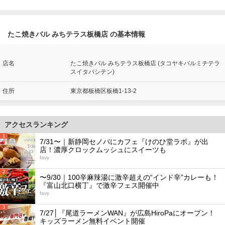
たこ焼きバル みちテラス板橋店 の基本情報
店名
たこ焼きバル みちテラス板橋店 (タコヤキバルミチテラ
スイタバシテン)
住所
東京都板橋区板橋1-13-2
アクセスランキング
1
7/31〜｜新静岡セノバにカフェ『けのひ堂ラボ』が出
店！濃厚クロックムッシュにスイーツも
favy
2
〜9/30｜100辛麻辣湯に激辛超えの“インド辛”カレーも！
『富山北口横丁』で激辛フェス開催中
favy
3
7/27│『尾道ラーメンWAN』が広島HiroPaにオープン！
キッズラーメン無料イベント開催