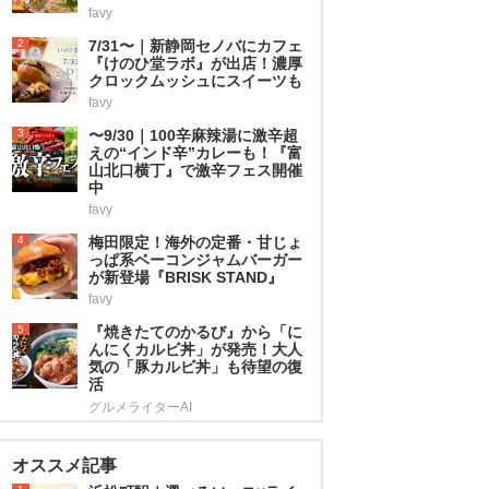
favy
2
7/31〜｜新静岡セノバにカフェ
『けのひ堂ラボ』が出店！濃厚
クロックムッシュにスイーツも
favy
3
〜9/30｜100辛麻辣湯に激辛超
えの“インド辛”カレーも！『富
山北口横丁』で激辛フェス開催
中
favy
4
梅田限定！海外の定番・甘じょ
っぱ系ベーコンジャムバーガー
が新登場『BRISK STAND』
favy
5
『焼きたてのかるび』から「に
んにくカルビ丼」が発売！大人
気の「豚カルビ丼」も待望の復
活
グルメライターAI
オススメ記事