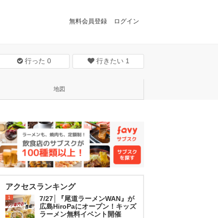
無料会員登録
ログイン
行った
0
行きたい
1
地図
アクセスランキング
1
7/27│『尾道ラーメンWAN』が
広島HiroPaにオープン！キッズ
ラーメン無料イベント開催