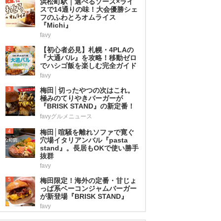
1
浜松町駅｜選べるソース×ライ
スで14通りの味！大会優勝シェ
フのふわとろオムライス
『Michi』
favy
2
【初心者必見】札幌・4PLAの
『大通バル』を攻略！移動ゼロ
でハシゴ飯を楽しむ完全ガイド
favy
3
梅田│切ったやつの次はこれ。
極みのてりやきバーガーが
『BRISK STAND』の新定番！
favyグルメニュース
4
梅田│喧騒を離れソファで寛ぐ
穴場イタリアンバル『pasta
stand』。長居もOKで使い勝手
抜群
favy
5
梅田限定！海外の定番・甘じょ
っぱ系ベーコンジャムバーガー
が新登場『BRISK STAND』
favy