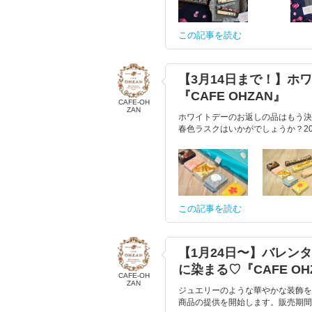
この記事を読む
【3月14日まで！】ホ
『CAFE OHZAN』
CAFE-OH
ZAN
ホワイトデーのお返しの品はもう決ま
春色ラスクはいかがでしょうか？20
この記事を読む
【1月24日〜】バレン
に染まる♡『CAFE OH
CAFE-OH
ZAN
ジュエリーのような華やかな装飾を施
商品の提供を開始します。販売期間は2