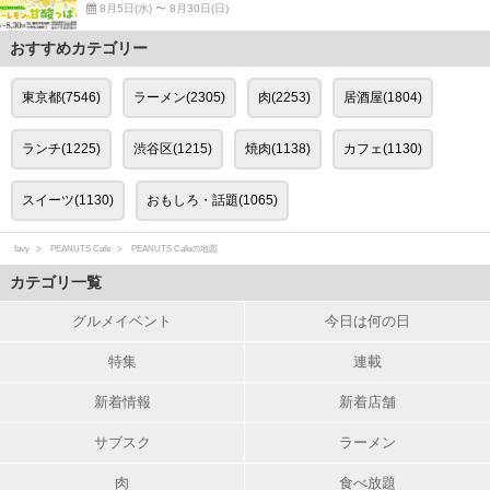
8月5日(水) 〜 8月30日(日)
おすすめカテゴリー
東京都(7546)
ラーメン(2305)
肉(2253)
居酒屋(1804)
ランチ(1225)
渋谷区(1215)
焼肉(1138)
カフェ(1130)
スイーツ(1130)
おもしろ・話題(1065)
favy
PEANUTS Cafe
PEANUTS Cafeの地図
カテゴリ一覧
グルメイベント
今日は何の日
特集
連載
新着情報
新着店舗
サブスク
ラーメン
肉
食べ放題