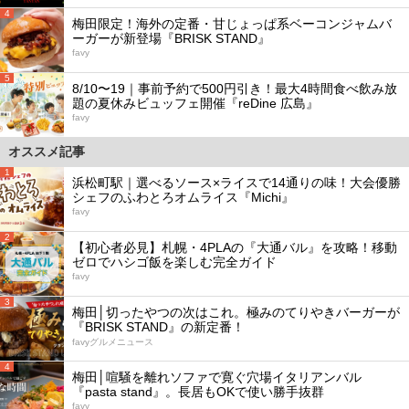
4
梅田限定！海外の定番・甘じょっぱ系ベーコンジャムバ
ーガーが新登場『BRISK STAND』
favy
5
8/10〜19｜事前予約で500円引き！最大4時間食べ飲み放
題の夏休みビュッフェ開催『reDine 広島』
favy
オススメ記事
1
浜松町駅｜選べるソース×ライスで14通りの味！大会優勝
シェフのふわとろオムライス『Michi』
favy
2
【初心者必見】札幌・4PLAの『大通バル』を攻略！移動
ゼロでハシゴ飯を楽しむ完全ガイド
favy
3
梅田│切ったやつの次はこれ。極みのてりやきバーガーが
『BRISK STAND』の新定番！
favyグルメニュース
4
梅田│喧騒を離れソファで寛ぐ穴場イタリアンバル
『pasta stand』。長居もOKで使い勝手抜群
favy