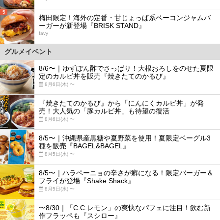
5
梅田限定！海外の定番・甘じょっぱ系ベーコンジャムバ
ーガーが新登場『BRISK STAND』
favy
グルメイベント
8/6〜｜ゆずぽん酢でさっぱり！大根おろしをのせた夏限
定のカルビ丼を販売『焼きたてのかるび』
8月6日(木) 〜
『焼きたてのかるび』から「にんにくカルビ丼」が発
売！大人気の「豚カルビ丼」も待望の復活
8月6日(木) 〜
8/5〜｜沖縄県産黒糖や夏野菜を使用！夏限定ベーグル3
種を販売『BAGEL&BAGEL』
8月5日(水) 〜
8/5〜｜ハラペーニョの辛さが癖になる！限定バーガー＆
フライが登場『Shake Shack』
8月5日(水) 〜
〜8/30｜「C.C.レモン」の爽快なパフェに注目！飲む新
作フラッペも『スシロー』