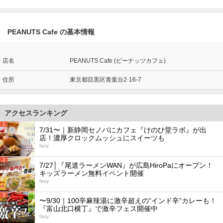
PEANUTS Cafe の基本情報
店名
PEANUTS Cafe (ピーナッツカフェ)
住所
東京都目黒区青葉台2-16-7
アクセスランキング
1
7/31〜｜新静岡セノバにカフェ『けのひ堂ラボ』が出
店！濃厚クロックムッシュにスイーツも
favy
2
7/27│『尾道ラーメンWAN』が広島HiroPaにオープン！
キッズラーメン無料イベント開催
favy
3
〜9/30｜100辛麻辣湯に激辛超えの“インド辛”カレーも！
『富山北口横丁』で激辛フェス開催中
favy