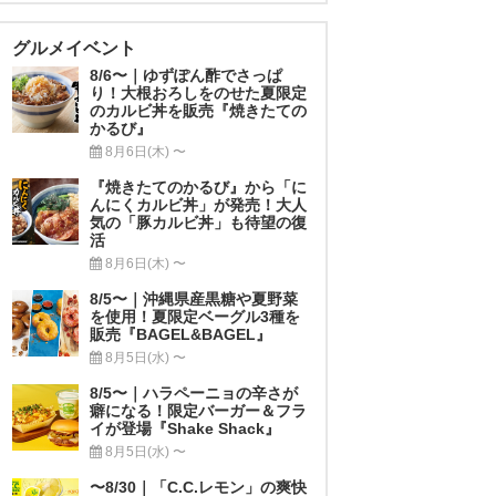
グルメイベント
8/6〜｜ゆずぽん酢でさっぱ
り！大根おろしをのせた夏限定
のカルビ丼を販売『焼きたての
かるび』
8月6日(木) 〜
『焼きたてのかるび』から「に
んにくカルビ丼」が発売！大人
気の「豚カルビ丼」も待望の復
活
8月6日(木) 〜
8/5〜｜沖縄県産黒糖や夏野菜
を使用！夏限定ベーグル3種を
販売『BAGEL&BAGEL』
8月5日(水) 〜
8/5〜｜ハラペーニョの辛さが
癖になる！限定バーガー＆フラ
イが登場『Shake Shack』
8月5日(水) 〜
〜8/30｜「C.C.レモン」の爽快