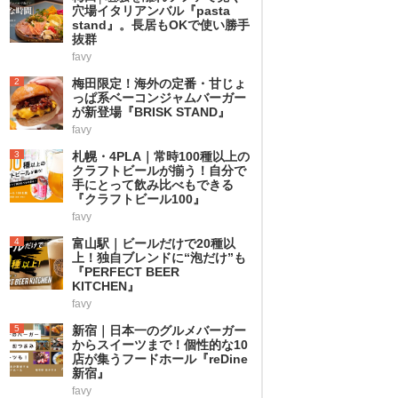
穴場イタリアンバル『pasta
stand』。長居もOKで使い勝手
抜群
favy
2
梅田限定！海外の定番・甘じょ
っぱ系ベーコンジャムバーガー
が新登場『BRISK STAND』
favy
3
札幌・4PLA｜常時100種以上の
クラフトビールが揃う！自分で
手にとって飲み比べもできる
『クラフトビール100』
favy
4
富山駅｜ビールだけで20種以
上！独自ブレンドに“泡だけ”も
『PERFECT BEER
KITCHEN』
favy
5
新宿｜日本一のグルメバーガー
からスイーツまで！個性的な10
店が集うフードホール『reDine
新宿』
favy