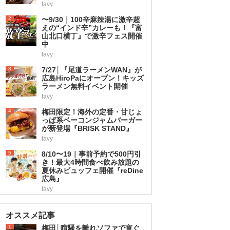
favy
2
〜9/30｜100辛麻辣湯に激辛超
えの“インド辛”カレーも！『富
山北口横丁』で激辛フェス開催
中
favy
3
7/27│『尾道ラーメンWAN』が
広島HiroPaにオープン！キッズ
ラーメン無料イベント開催
favy
4
梅田限定！海外の定番・甘じょ
っぱ系ベーコンジャムバーガー
が新登場『BRISK STAND』
favy
5
8/10〜19｜事前予約で500円引
き！最大4時間食べ飲み放題の
夏休みビュッフェ開催『reDine
広島』
favy
オススメ記事
1
梅田│喧騒を離れソファで寛ぐ