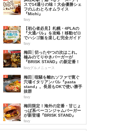
スで14通りの味！大会優勝シェ
フのふわとろオムライス
『Michi』
favy
2
【初心者必見】札幌・4PLAの
『大通バル』を攻略！移動ゼロ
でハシゴ飯を楽しむ完全ガイド
favy
3
梅田│切ったやつの次はこれ。
極みのてりやきバーガーが
『BRISK STAND』の新定番！
favyグルメニュース
4
梅田│喧騒を離れソファで寛ぐ
穴場イタリアンバル『pasta
stand』。長居もOKで使い勝手
抜群
favy
5
梅田限定！海外の定番・甘じょ
っぱ系ベーコンジャムバーガー
が新登場『BRISK STAND』
favy