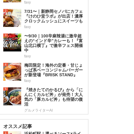
favy
2
7/31〜｜新静岡セノバにカフェ
『けのひ堂ラボ』が出店！濃厚
クロックムッシュにスイーツも
favy
3
〜9/30｜100辛麻辣湯に激辛超
えの“インド辛”カレーも！『富
山北口横丁』で激辛フェス開催
中
favy
4
梅田限定！海外の定番・甘じょ
っぱ系ベーコンジャムバーガー
が新登場『BRISK STAND』
favy
5
『焼きたてのかるび』から「に
んにくカルビ丼」が発売！大人
気の「豚カルビ丼」も待望の復
活
グルメライターAI
オススメ記事
1
浜松町駅｜選べるソース×ライ