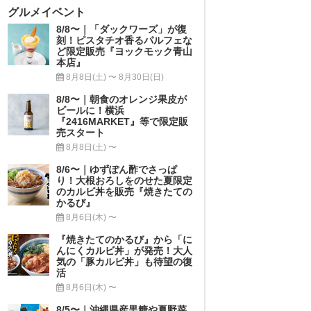
グルメイベント
8/8〜｜「ダックワーズ」が復
刻！ピスタチオ香るパルフェな
ど限定販売『ヨックモック青山
本店』
8月8日(土) 〜 8月30日(日)
8/8〜｜朝食のオレンジ果皮が
ビールに！横浜
『2416MARKET』等で限定販
売スタート
8月8日(土) 〜
8/6〜｜ゆずぽん酢でさっぱ
り！大根おろしをのせた夏限定
のカルビ丼を販売『焼きたての
かるび』
8月6日(木) 〜
『焼きたてのかるび』から「に
んにくカルビ丼」が発売！大人
気の「豚カルビ丼」も待望の復
活
8月6日(木) 〜
8/5〜｜沖縄県産黒糖や夏野菜