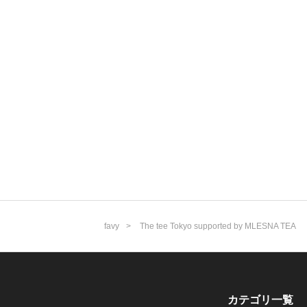
favy
The tee Tokyo supported by MLESNA TEA
カテゴリ一覧