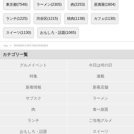
東京都(7546)
ラーメン(2305)
肉(2253)
居酒屋(1804)
ランチ(1225)
渋谷区(1215)
焼肉(1138)
カフェ(1130)
スイーツ(1130)
おもしろ・話題(1065)
favy
SHIMADA CAFE KAGURAZAKA
カテゴリ一覧
グルメイベント
今日は何の日
特集
連載
新着情報
新着店舗
サブスク
ラーメン
肉
食べ放題
ランチ
ご当地グルメ
おもしろ・話題
スイーツ