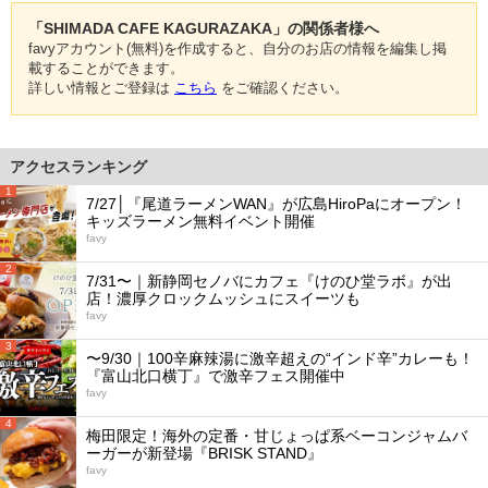
「SHIMADA CAFE KAGURAZAKA」の関係者様へ
favyアカウント(無料)を作成すると、自分のお店の情報を編集し掲
載することができます。
詳しい情報とご登録は
こちら
をご確認ください。
アクセスランキング
1
7/27│『尾道ラーメンWAN』が広島HiroPaにオープン！
キッズラーメン無料イベント開催
favy
2
7/31〜｜新静岡セノバにカフェ『けのひ堂ラボ』が出
店！濃厚クロックムッシュにスイーツも
favy
3
〜9/30｜100辛麻辣湯に激辛超えの“インド辛”カレーも！
『富山北口横丁』で激辛フェス開催中
favy
4
梅田限定！海外の定番・甘じょっぱ系ベーコンジャムバ
ーガーが新登場『BRISK STAND』
favy