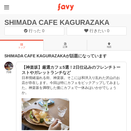
SHIMADA CAFE KAGURAZAKA
行った
0
行きたい
0
記事
地図
トップ
SHIMADA CAFE KAGURAZAKAが話題になっています
【神楽坂】厳選カフェ5選！2日仕込みのフレンチトー
ストやガレットランチなど
708
日本情緒溢れる街、神楽坂。そこには和洋入り乱れた沢山のお
店が存在します。今回は特にカフェをピックアップしてみまし
た。神楽坂を満喫した後にカフェで一休みはいかがでしょう
か。