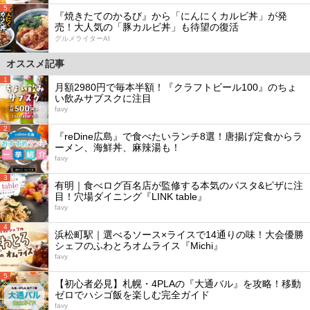
5
『焼きたてのかるび』から「にんにくカルビ丼」が発
売！大人気の「豚カルビ丼」も待望の復活
グルメライターAI
オススメ記事
1
月額2980円で毎本半額！『クラフトビール100』のちょ
い飲みサブスクに注目
favy
2
『reDine広島』で食べたいランチ8選！唐揚げ定食からラ
ーメン、海鮮丼、麻辣湯も！
favy
3
有明｜食べログ百名店が監修する本気のパスタ&ピザに注
目！穴場ダイニング『LINK table』
favy
4
浜松町駅｜選べるソース×ライスで14通りの味！大会優勝
シェフのふわとろオムライス『Michi』
favy
5
【初心者必見】札幌・4PLAの『大通バル』を攻略！移動
ゼロでハシゴ飯を楽しむ完全ガイド
favy