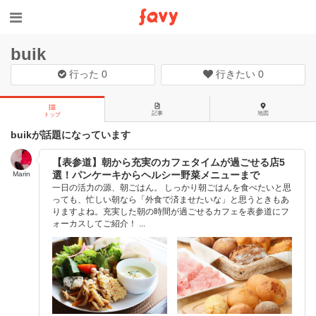
buik
行った
0
行きたい
0
記事
地図
トップ
buikが話題になっています
【表参道】朝から充実のカフェタイムが過ごせる店5
選！パンケーキからヘルシー野菜メニューまで
Marin
一日の活力の源、朝ごはん。 しっかり朝ごはんを食べたいと思
っても、忙しい朝なら「外食で済ませたいな」と思うときもあ
りますよね。充実した朝の時間が過ごせるカフェを表参道にフ
ォーカスしてご紹介！ ...