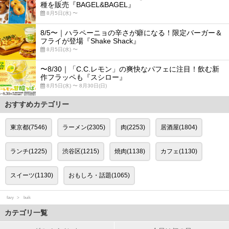
種を販売『BAGEL&BAGEL』
8月5日(水) 〜
8/5〜｜ハラペーニョの辛さが癖になる！限定バーガー＆
フライが登場『Shake Shack』
8月5日(水) 〜
〜8/30｜「C.C.レモン」の爽快なパフェに注目！飲む新
作フラッペも『スシロー』
8月5日(水) 〜 8月30日(日)
おすすめカテゴリー
東京都(7546)
ラーメン(2305)
肉(2253)
居酒屋(1804)
ランチ(1225)
渋谷区(1215)
焼肉(1138)
カフェ(1130)
スイーツ(1130)
おもしろ・話題(1065)
favy
buik
カテゴリ一覧