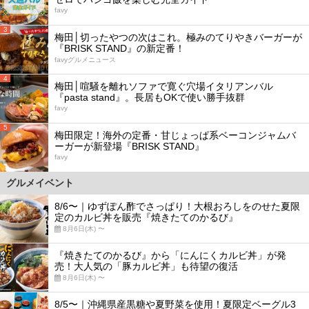
favy
3
梅田│切ったやつの次はこれ。極みのてりやきバーガーが
『BRISK STAND』の新定番！
favyグルメニュース
4
梅田│喧騒を離れソファで寛ぐ穴場イタリアンバル
『pasta stand』。長居もOKで使い勝手抜群
favy
5
梅田限定！海外の定番・甘じょっぱ系ベーコンジャムバ
ーガーが新登場『BRISK STAND』
favy
グルメイベント
8/6〜｜ゆずぽん酢でさっぱり！大根おろしをのせた夏限
定のカルビ丼を販売『焼きたてのかるび』
8月6日(木) 〜
『焼きたてのかるび』から「にんにくカルビ丼」が発
売！大人気の「豚カルビ丼」も待望の復活
8月6日(木) 〜
8/5〜｜沖縄県産黒糖や夏野菜を使用！夏限定ベーグル3