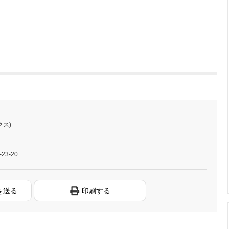
クス)
3-20
を送る
印刷する