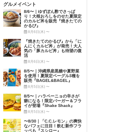
グルメイベント
8/6〜｜ゆずぽん酢でさっぱ
り！大根おろしをのせた夏限定
のカルビ丼を販売『焼きたての
かるび』
8月6日(木) 〜
『焼きたてのかるび』から「に
んにくカルビ丼」が発売！大人
気の「豚カルビ丼」も待望の復
活
8月6日(木) 〜
8/5〜｜沖縄県産黒糖や夏野菜
を使用！夏限定ベーグル3種を
販売『BAGEL&BAGEL』
8月5日(水) 〜
8/5〜｜ハラペーニョの辛さが
癖になる！限定バーガー＆フラ
イが登場『Shake Shack』
8月5日(水) 〜
〜8/30｜「C.C.レモン」の爽快
なパフェに注目！飲む新作フラ
ッペも『スシロー』