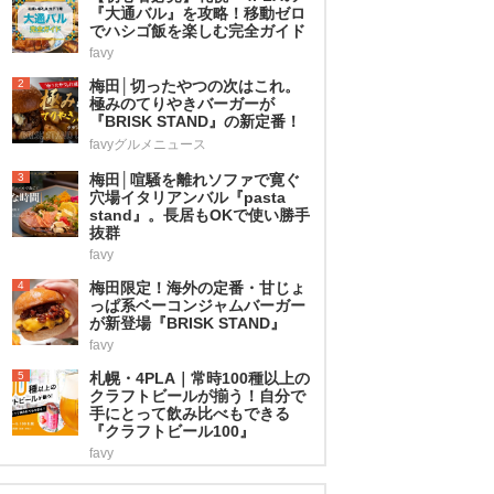
『大通バル』を攻略！移動ゼロ
でハシゴ飯を楽しむ完全ガイド
favy
2
梅田│切ったやつの次はこれ。
極みのてりやきバーガーが
『BRISK STAND』の新定番！
favyグルメニュース
3
梅田│喧騒を離れソファで寛ぐ
穴場イタリアンバル『pasta
stand』。長居もOKで使い勝手
抜群
favy
4
梅田限定！海外の定番・甘じょ
っぱ系ベーコンジャムバーガー
が新登場『BRISK STAND』
favy
5
札幌・4PLA｜常時100種以上の
クラフトビールが揃う！自分で
手にとって飲み比べもできる
『クラフトビール100』
favy