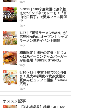
favy
2
〜9/30｜100辛麻辣湯に激辛超
えの“インド辛”カレーも！『富
山北口横丁』で激辛フェス開催
中
favy
3
7/27│『尾道ラーメンWAN』が
広島HiroPaにオープン！キッズ
ラーメン無料イベント開催
favy
4
梅田限定！海外の定番・甘じょ
っぱ系ベーコンジャムバーガー
が新登場『BRISK STAND』
favy
5
8/10〜19｜事前予約で500円引
き！最大4時間食べ飲み放題の
夏休みビュッフェ開催『reDine
広島』
favy
オススメ記事
1
【初心者必見】札幌・4PLAの