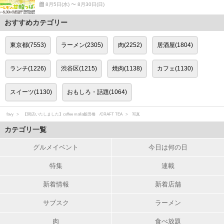
8月5日(水) 〜 8月30日(日)
おすすめカテゴリー
東京都(7553)
ラーメン(2305)
肉(2252)
居酒屋(1804)
ランチ(1226)
渋谷区(1215)
焼肉(1138)
カフェ(1130)
スイーツ(1130)
おもしろ・話題(1064)
favy
【閉店いたしました】coffee mafia飯田橋 /CRAFT TEA
写真
カテゴリ一覧
グルメイベント
今日は何の日
特集
連載
新着情報
新着店舗
サブスク
ラーメン
肉
食べ放題