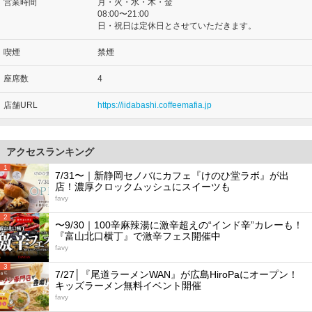
営業時間
月・火・水・木・金
08:00〜21:00
日・祝日は定休日とさせていただきます。
喫煙
禁煙
座席数
4
店舗URL
https://iidabashi.coffeemafia.jp
アクセスランキング
1
7/31〜｜新静岡セノバにカフェ『けのひ堂ラボ』が出
店！濃厚クロックムッシュにスイーツも
favy
2
〜9/30｜100辛麻辣湯に激辛超えの“インド辛”カレーも！
『富山北口横丁』で激辛フェス開催中
favy
3
7/27│『尾道ラーメンWAN』が広島HiroPaにオープン！
キッズラーメン無料イベント開催
favy