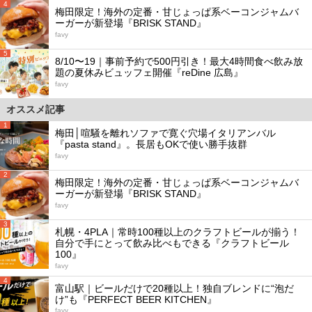
4
梅田限定！海外の定番・甘じょっぱ系ベーコンジャムバ
ーガーが新登場『BRISK STAND』
favy
5
8/10〜19｜事前予約で500円引き！最大4時間食べ飲み放
題の夏休みビュッフェ開催『reDine 広島』
favy
オススメ記事
1
梅田│喧騒を離れソファで寛ぐ穴場イタリアンバル
『pasta stand』。長居もOKで使い勝手抜群
favy
2
梅田限定！海外の定番・甘じょっぱ系ベーコンジャムバ
ーガーが新登場『BRISK STAND』
favy
3
札幌・4PLA｜常時100種以上のクラフトビールが揃う！
自分で手にとって飲み比べもできる『クラフトビール
100』
favy
4
富山駅｜ビールだけで20種以上！独自ブレンドに“泡だ
け”も『PERFECT BEER KITCHEN』
favy