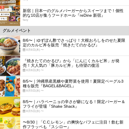
5
新宿｜日本一のグルメバーガーからスイーツまで！個性
的な10店が集うフードホール『reDine 新宿』
favy
グルメイベント
8/6〜｜ゆずぽん酢でさっぱり！大根おろしをのせた夏限
定のカルビ丼を販売『焼きたてのかるび』
8月6日(木) 〜
『焼きたてのかるび』から「にんにくカルビ丼」が発
売！大人気の「豚カルビ丼」も待望の復活
8月6日(木) 〜
8/5〜｜沖縄県産黒糖や夏野菜を使用！夏限定ベーグル3
種を販売『BAGEL&BAGEL』
8月5日(水) 〜
8/5〜｜ハラペーニョの辛さが癖になる！限定バーガー＆
フライが登場『Shake Shack』
8月5日(水) 〜
〜8/30｜「C.C.レモン」の爽快なパフェに注目！飲む新
作フラッペも『スシロー』