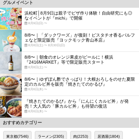
グルメイベント
浜松町│8月9日は親子でピザ作り体験！自由研究にも◎
なイベントが『michi』で開催
8月9日(日) 〜
8/8〜｜「ダックワーズ」が復刻！ピスタチオ香るパルフ
ェなど限定販売『ヨックモック青山本店』
8月8日(土) 〜 8月30日(日)
8/8〜｜朝食のオレンジ果皮がビールに！横浜
『2416MARKET』等で限定販売スタート
8月8日(土) 〜
8/6〜｜ゆずぽん酢でさっぱり！大根おろしをのせた夏限
定のカルビ丼を販売『焼きたてのかるび』
8月6日(木) 〜
『焼きたてのかるび』から「にんにくカルビ丼」が発
売！大人気の「豚カルビ丼」も待望の復活
8月6日(木) 〜
おすすめカテゴリー
東京都(7546)
ラーメン(2305)
肉(2253)
居酒屋(1804)