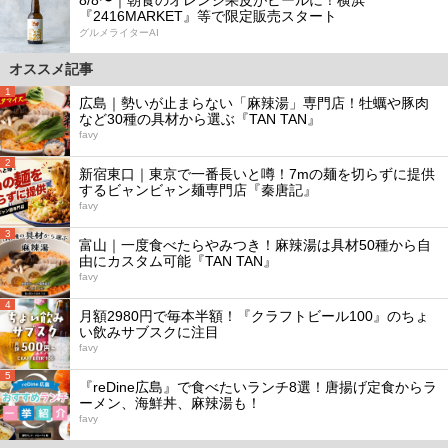
『2416MARKET』等で限定販売スタート
グルメライターAI
オススメ記事
1
広島｜勢いが止まらない「麻辣湯」専門店！牡蠣や豚肉
など30種の具材から選ぶ『TAN TAN』
favy
2
新宿東口｜東京で一番長いと噂！7mの麺を切らずに提供
するビャンビャン麺専門店『秦唐記』
favy
3
富山｜一度食べたらやみつき！麻辣湯は具材50種から自
由にカスタム可能『TAN TAN』
favy
4
月額2980円で毎本半額！『クラフトビール100』のちょ
い飲みサブスクに注目
favy
5
『reDine広島』で食べたいランチ8選！唐揚げ定食からラ
ーメン、海鮮丼、麻辣湯も！
favy