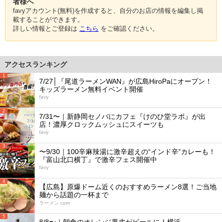
者様へ
favyアカウント(無料)を作成すると、自分のお店の情報を編集し掲
載することができます。
詳しい情報とご登録は
こちら
をご確認ください。
アクセスランキング
1
7/27│『尾道ラーメンWAN』が広島HiroPaにオープン！
キッズラーメン無料イベント開催
favy
2
7/31〜｜新静岡セノバにカフェ『けのひ堂ラボ』が出
店！濃厚クロックムッシュにスイーツも
favy
3
〜9/30｜100辛麻辣湯に激辛超えの“インド辛”カレーも！
『富山北口横丁』で激辛フェス開催中
favy
4
【広島】原爆ドーム近くのおすすめラーメン8選！ご当地
麺から話題の一杯まで
ラーメン.com
5
8/8〜｜朝食のオレンジ果皮がビールに！横浜