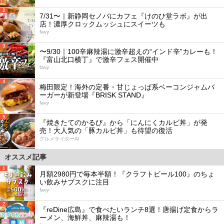
2
7/31〜｜新静岡セノバにカフェ『けのひ堂ラボ』が出
店！濃厚クロックムッシュにスイーツも
favy
3
〜9/30｜100辛麻辣湯に激辛超えの“インド辛”カレーも！
『富山北口横丁』で激辛フェス開催中
favy
4
梅田限定！海外の定番・甘じょっぱ系ベーコンジャムバ
ーガーが新登場『BRISK STAND』
favy
5
『焼きたてのかるび』から「にんにくカルビ丼」が発
売！大人気の「豚カルビ丼」も待望の復活
グルメライターAI
オススメ記事
1
月額2980円で毎本半額！『クラフトビール100』のちょ
い飲みサブスクに注目
favy
2
『reDine広島』で食べたいランチ8選！唐揚げ定食からラ
ーメン、海鮮丼、麻辣湯も！