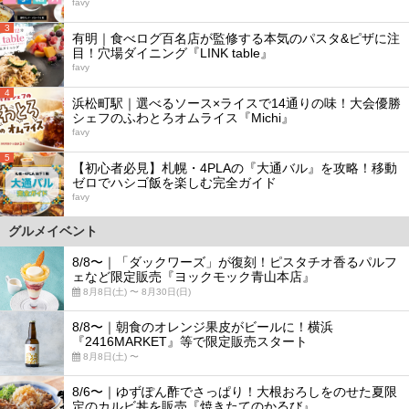
favy
3
有明｜食べログ百名店が監修する本気のパスタ&ピザに注
目！穴場ダイニング『LINK table』
favy
4
浜松町駅｜選べるソース×ライスで14通りの味！大会優勝
シェフのふわとろオムライス『Michi』
favy
5
【初心者必見】札幌・4PLAの『大通バル』を攻略！移動
ゼロでハシゴ飯を楽しむ完全ガイド
favy
グルメイベント
8/8〜｜「ダックワーズ」が復刻！ピスタチオ香るパルフ
ェなど限定販売『ヨックモック青山本店』
8月8日(土) 〜 8月30日(日)
8/8〜｜朝食のオレンジ果皮がビールに！横浜
『2416MARKET』等で限定販売スタート
8月8日(土) 〜
8/6〜｜ゆずぽん酢でさっぱり！大根おろしをのせた夏限
定のカルビ丼を販売『焼きたてのかるび』