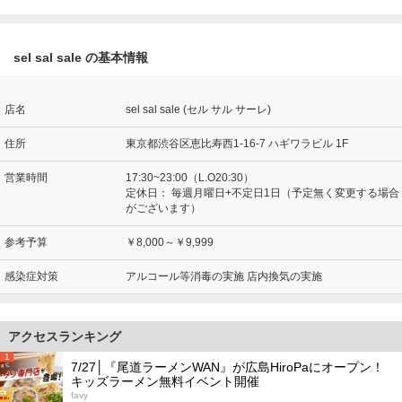
sel sal sale の基本情報
店名
sel sal sale (セル サル サーレ)
住所
東京都渋谷区恵比寿西1-16-7 ハギワラビル 1F
営業時間
17:30~23:00（L.O20:30）
定休日：
毎週月曜日+不定日1日（予定無く変更する場合
がございます）
参考予算
￥8,000～￥9,999
感染症対策
アルコール等消毒の実施 店内換気の実施
アクセスランキング
1
7/27│『尾道ラーメンWAN』が広島HiroPaにオープン！
キッズラーメン無料イベント開催
favy