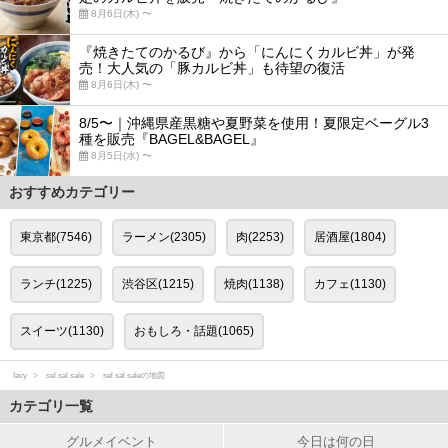
8月6日(木) 〜
『焼きたてのかるび』から「にんにくカルビ丼」が発
売！大人気の「豚カルビ丼」も待望の復活
8月6日(木) 〜
8/5〜｜沖縄県産黒糖や夏野菜を使用！夏限定ベーグル3
種を販売『BAGEL&BAGEL』
8月5日(水) 〜
おすすめカテゴリー
東京都(7546)
ラーメン(2305)
肉(2253)
居酒屋(1804)
ランチ(1225)
渋谷区(1215)
焼肉(1138)
カフェ(1130)
スイーツ(1130)
おもしろ・話題(1065)
favy
sel sal sale
sel sal saleの地図
カテゴリ一覧
グルメイベント
今日は何の日