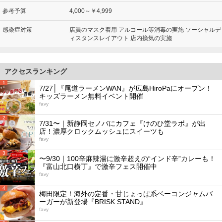
参考予算
4,000～￥4,999
感染症対策
店員のマスク着用 アルコール等消毒の実施 ソーシャルデ
ィスタンスレイアウト 店内換気の実施
アクセスランキング
1
7/27│『尾道ラーメンWAN』が広島HiroPaにオープン！
キッズラーメン無料イベント開催
favy
2
7/31〜｜新静岡セノバにカフェ『けのひ堂ラボ』が出
店！濃厚クロックムッシュにスイーツも
favy
3
〜9/30｜100辛麻辣湯に激辛超えの“インド辛”カレーも！
『富山北口横丁』で激辛フェス開催中
favy
4
梅田限定！海外の定番・甘じょっぱ系ベーコンジャムバ
ーガーが新登場『BRISK STAND』
favy