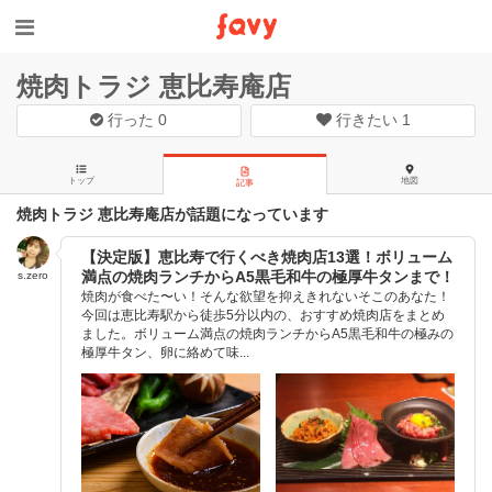
焼肉トラジ 恵比寿庵店
行った
0
行きたい
1
トップ
地図
記事
焼肉トラジ 恵比寿庵店が話題になっています
【決定版】恵比寿で行くべき焼肉店13選！ボリューム
満点の焼肉ランチからA5黒毛和牛の極厚牛タンまで！
s.zero
焼肉が食べた〜い！そんな欲望を抑えきれないそこのあなた！
今回は恵比寿駅から徒歩5分以内の、おすすめ焼肉店をまとめ
ました。ボリューム満点の焼肉ランチからA5黒毛和牛の極みの
極厚牛タン、卵に絡めて味...