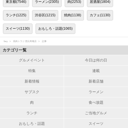
東京都(7546)
ラーメン(2305)
肉(2253)
居酒屋(1804)
ランチ(1225)
渋谷区(1215)
焼肉(1138)
カフェ(1130)
スイーツ(1130)
おもしろ・話題(1065)
favy
焼肉トラジ 恵比寿庵店
記事
カテゴリ一覧
グルメイベント
今日は何の日
特集
連載
新着情報
新着店舗
サブスク
ラーメン
肉
食べ放題
ランチ
ご当地グルメ
おもしろ・話題
スイーツ