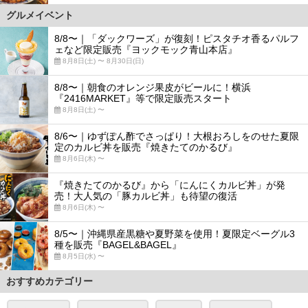
グルメイベント
8/8〜｜「ダックワーズ」が復刻！ピスタチオ香るパルフ
ェなど限定販売『ヨックモック青山本店』
8月8日(土) 〜 8月30日(日)
8/8〜｜朝食のオレンジ果皮がビールに！横浜
『2416MARKET』等で限定販売スタート
8月8日(土) 〜
8/6〜｜ゆずぽん酢でさっぱり！大根おろしをのせた夏限
定のカルビ丼を販売『焼きたてのかるび』
8月6日(木) 〜
『焼きたてのかるび』から「にんにくカルビ丼」が発
売！大人気の「豚カルビ丼」も待望の復活
8月6日(木) 〜
8/5〜｜沖縄県産黒糖や夏野菜を使用！夏限定ベーグル3
種を販売『BAGEL&BAGEL』
8月5日(水) 〜
おすすめカテゴリー