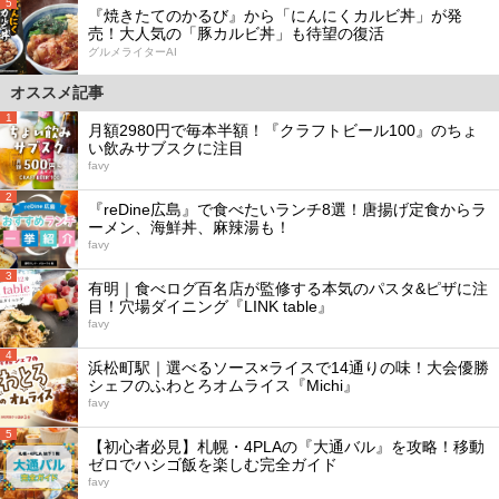
5
『焼きたてのかるび』から「にんにくカルビ丼」が発
売！大人気の「豚カルビ丼」も待望の復活
グルメライターAI
オススメ記事
1
月額2980円で毎本半額！『クラフトビール100』のちょ
い飲みサブスクに注目
favy
2
『reDine広島』で食べたいランチ8選！唐揚げ定食からラ
ーメン、海鮮丼、麻辣湯も！
favy
3
有明｜食べログ百名店が監修する本気のパスタ&ピザに注
目！穴場ダイニング『LINK table』
favy
4
浜松町駅｜選べるソース×ライスで14通りの味！大会優勝
シェフのふわとろオムライス『Michi』
favy
5
【初心者必見】札幌・4PLAの『大通バル』を攻略！移動
ゼロでハシゴ飯を楽しむ完全ガイド
favy