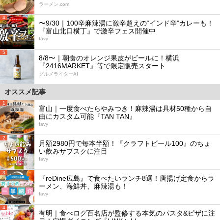
ラーメン.com
4
〜9/30｜100辛麻辣湯に激辛超えの“インド辛”カレーも！
『富山北口横丁』で激辛フェス開催中
favy
5
8/8〜｜朝食のオレンジ果皮がビールに！横浜
『2416MARKET』等で限定販売スタート
グルメライターAI
オススメ記事
1
富山｜一度食べたらやみつき！麻辣湯は具材50種から自
由にカスタム可能『TAN TAN』
favy
2
月額2980円で毎本半額！『クラフトビール100』のちょ
い飲みサブスクに注目
favy
3
『reDine広島』で食べたいランチ8選！唐揚げ定食からラ
ーメン、海鮮丼、麻辣湯も！
favy
4
有明｜食べログ百名店が監修する本気のパスタ&ピザに注