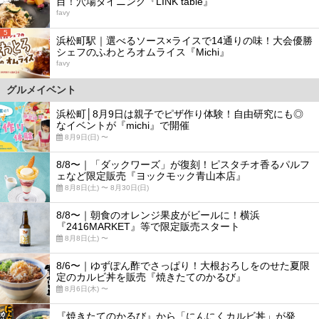
目！穴場ダイニング『LINK table』
favy
5
浜松町駅｜選べるソース×ライスで14通りの味！大会優勝
シェフのふわとろオムライス『Michi』
favy
グルメイベント
浜松町│8月9日は親子でピザ作り体験！自由研究にも◎
なイベントが『michi』で開催
8月9日(日) 〜
8/8〜｜「ダックワーズ」が復刻！ピスタチオ香るパルフ
ェなど限定販売『ヨックモック青山本店』
8月8日(土) 〜 8月30日(日)
8/8〜｜朝食のオレンジ果皮がビールに！横浜
『2416MARKET』等で限定販売スタート
8月8日(土) 〜
8/6〜｜ゆずぽん酢でさっぱり！大根おろしをのせた夏限
定のカルビ丼を販売『焼きたてのかるび』
8月6日(木) 〜
『焼きたてのかるび』から「にんにくカルビ丼」が発