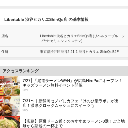
Libertable 渋谷ヒカリエShinQs店 の基本情報
店名
Libertable 渋谷ヒカリエShinQs店 (リベルターブル シ
ブヤヒカリエシンクステン)
住所
東京都渋谷区渋谷2-21-1 渋谷ヒカリエ ShinQs B2F
アクセスランキング
1
7/27│『尾道ラーメンWAN』が広島HiroPaにオープン！
キッズラーメン無料イベント開催
favy
2
7/31〜｜新静岡セノバにカフェ『けのひ堂ラボ』が出
店！濃厚クロックムッシュにスイーツも
favy
3
【広島】原爆ドーム近くのおすすめラーメン8選！ご当地
麺から話題の一杯まで