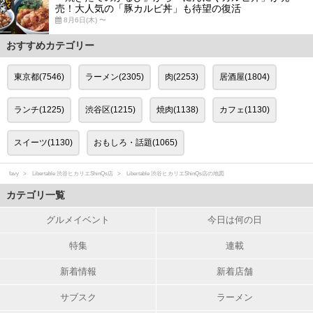
売！大人気の「豚カルビ丼」も待望の復活
8月6日(木) 〜
おすすめカテゴリー
東京都(7546)
ラーメン(2305)
肉(2253)
居酒屋(1804)
ランチ(1225)
渋谷区(1215)
焼肉(1138)
カフェ(1130)
スイーツ(1130)
おもしろ・話題(1065)
favy
Libertable 渋谷ヒカリエShinQs店
Libertable 渋谷ヒカリエShinQs店の地図
カテゴリ一覧
グルメイベント
今日は何の日
特集
連載
新着情報
新着店舗
サブスク
ラーメン