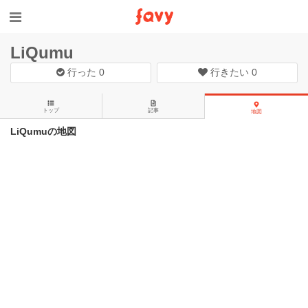
LiQumu
行った
0
行きたい
0
トップ
記事
地図
LiQumuの地図