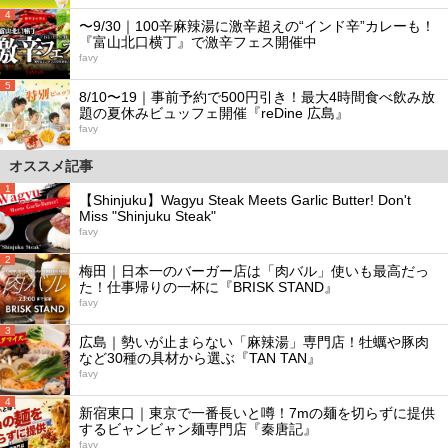
4
〜9/30｜100辛麻辣湯に激辛超えの“インド辛”カレーも！
『富山北口横丁』で激辛フェス開催中
favy
5
8/10〜19｜事前予約で500円引き！最大4時間食べ飲み放
題の夏休みビュッフェ開催『reDine 広島』
favy
オススメ記事
1
【Shinjuku】Wagyu Steak Meets Garlic Butter! Don't
Miss "Shinjuku Steak"
favy
2
梅田｜日本一のバーガー店は「肉バル」使いも最高だっ
た！仕事帰りの一杯に『BRISK STAND』
favy
3
広島｜勢いが止まらない「麻辣湯」専門店！牡蠣や豚肉
など30種の具材から選ぶ『TAN TAN』
favy
4
新宿東口｜東京で一番長いと噂！7mの麺を切らずに提供
するビャンビャン麺専門店『秦唐記』
favy