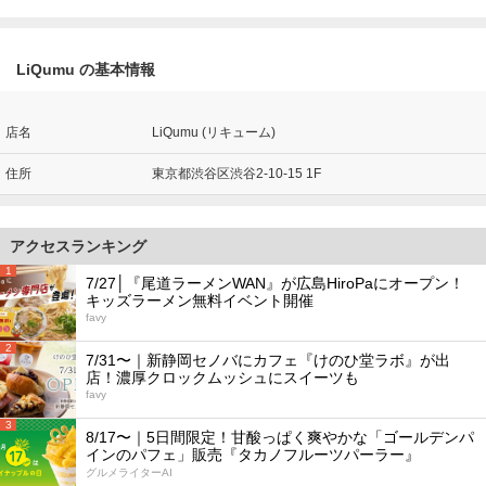
LiQumu の基本情報
店名
LiQumu (リキューム)
住所
東京都渋谷区渋谷2-10-15 1F
アクセスランキング
1
7/27│『尾道ラーメンWAN』が広島HiroPaにオープン！
キッズラーメン無料イベント開催
favy
2
7/31〜｜新静岡セノバにカフェ『けのひ堂ラボ』が出
店！濃厚クロックムッシュにスイーツも
favy
3
8/17〜｜5日間限定！甘酸っぱく爽やかな「ゴールデンパ
インのパフェ」販売『タカノフルーツパーラー』
グルメライターAI