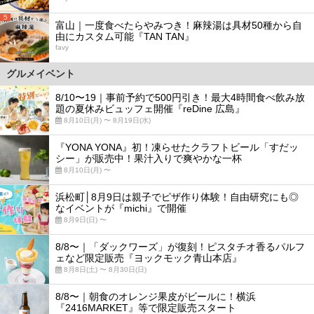
5
富山｜一度食べたらやみつき！麻辣湯は具材50種から自
由にカスタム可能『TAN TAN』
favy
グルメイベント
8/10〜19｜事前予約で500円引き！最大4時間食べ飲み放
題の夏休みビュッフェ開催『reDine 広島』
8月10日(月) 〜 8月19日(水)
『YONA YONA』初！凍らせたクラフトビール「すだッ
シー」が販売中！果汁入りで爽やかな一杯
8月10日(月) 〜
浜松町│8月9日は親子でピザ作り体験！自由研究にも◎
なイベントが『michi』で開催
8月9日(日) 〜
8/8〜｜「ダックワーズ」が復刻！ピスタチオ香るパルフ
ェなど限定販売『ヨックモック青山本店』
8月8日(土) 〜 8月30日(日)
8/8〜｜朝食のオレンジ果皮がビールに！横浜
『2416MARKET』等で限定販売スタート