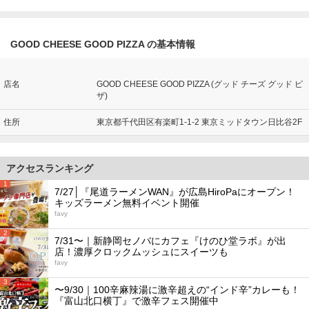
GOOD CHEESE GOOD PIZZA の基本情報
店名
GOOD CHEESE GOOD PIZZA (グッド チーズ グッド ピ
ザ)
住所
東京都千代田区有楽町1-1-2 東京ミッドタウン日比谷2F
アクセスランキング
1
7/27│『尾道ラーメンWAN』が広島HiroPaにオープン！
キッズラーメン無料イベント開催
favy
2
7/31〜｜新静岡セノバにカフェ『けのひ堂ラボ』が出
店！濃厚クロックムッシュにスイーツも
favy
3
〜9/30｜100辛麻辣湯に激辛超えの“インド辛”カレーも！
『富山北口横丁』で激辛フェス開催中