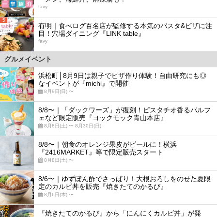
favy
5
有明｜食べログ百名店が監修する本気のパスタ&ピザに注
目！穴場ダイニング『LINK table』
favy
グルメイベント
浜松町│8月9日は親子でピザ作り体験！自由研究にも◎
なイベントが『michi』で開催
8月9日(日) 〜
8/8〜｜「ダックワーズ」が復刻！ピスタチオ香るパルフ
ェなど限定販売『ヨックモック青山本店』
8月8日(土) 〜 8月30日(日)
8/8〜｜朝食のオレンジ果皮がビールに！横浜
『2416MARKET』等で限定販売スタート
8月8日(土) 〜
8/6〜｜ゆずぽん酢でさっぱり！大根おろしをのせた夏限
定のカルビ丼を販売『焼きたてのかるび』
8月6日(木) 〜
『焼きたてのかるび』から「にんにくカルビ丼」が発