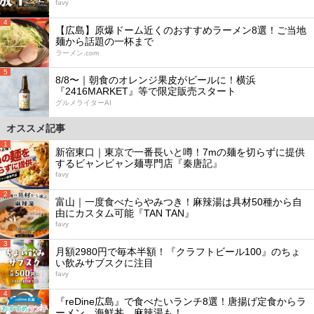
favy
4
【広島】原爆ドーム近くのおすすめラーメン8選！ご当地
麺から話題の一杯まで
ラーメン.com
5
8/8〜｜朝食のオレンジ果皮がビールに！横浜
『2416MARKET』等で限定販売スタート
グルメライターAI
オススメ記事
1
新宿東口｜東京で一番長いと噂！7mの麺を切らずに提供
するビャンビャン麺専門店『秦唐記』
favy
2
富山｜一度食べたらやみつき！麻辣湯は具材50種から自
由にカスタム可能『TAN TAN』
favy
3
月額2980円で毎本半額！『クラフトビール100』のちょ
い飲みサブスクに注目
favy
4
『reDine広島』で食べたいランチ8選！唐揚げ定食からラ
ーメン、海鮮丼、麻辣湯も！