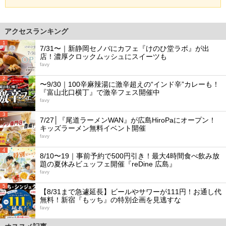
アクセスランキング
1
7/31〜｜新静岡セノバにカフェ『けのひ堂ラボ』が出
店！濃厚クロックムッシュにスイーツも
favy
2
〜9/30｜100辛麻辣湯に激辛超えの“インド辛”カレーも！
『富山北口横丁』で激辛フェス開催中
favy
3
7/27│『尾道ラーメンWAN』が広島HiroPaにオープン！
キッズラーメン無料イベント開催
favy
4
8/10〜19｜事前予約で500円引き！最大4時間食べ飲み放
題の夏休みビュッフェ開催『reDine 広島』
favy
5
【8/31まで急遽延長】ビールやサワーが111円！お通し代
無料！新宿『もッち』の特別企画を見逃すな
favy