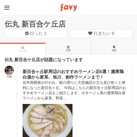
伝丸 新百合ケ丘店
行った
1
行きたい
0
記事
地図
トップ
伝丸 新百合ケ丘店が話題になっています
新百合ヶ丘駅周辺のおすすめラーメン店6選！濃厚鶏
白湯から家系、旭川、創作ラーメンまで！
708
近年再開発が行われ、駅の周りに大型施設が立ち並び色々と便
利になった新百合ヶ丘。 今回はこちらの新百合ヶ丘駅周辺のお
すすめラーメン店をご紹介します。ポタージュ系の濃厚鶏白湯
ラーメンから家系、野菜...