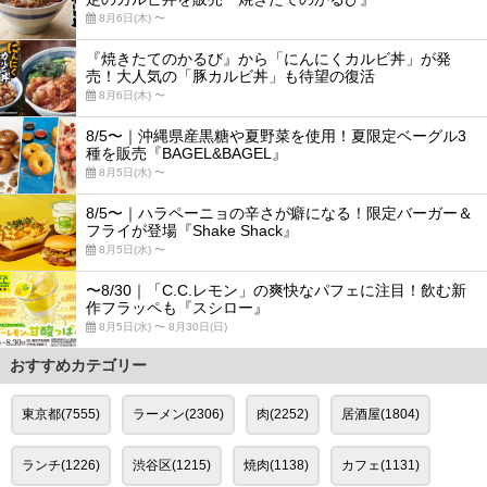
8月6日(木) 〜
『焼きたてのかるび』から「にんにくカルビ丼」が発
売！大人気の「豚カルビ丼」も待望の復活
8月6日(木) 〜
8/5〜｜沖縄県産黒糖や夏野菜を使用！夏限定ベーグル3
種を販売『BAGEL&BAGEL』
8月5日(水) 〜
8/5〜｜ハラペーニョの辛さが癖になる！限定バーガー＆
フライが登場『Shake Shack』
8月5日(水) 〜
〜8/30｜「C.C.レモン」の爽快なパフェに注目！飲む新
作フラッペも『スシロー』
8月5日(水) 〜 8月30日(日)
おすすめカテゴリー
東京都(7555)
ラーメン(2306)
肉(2252)
居酒屋(1804)
ランチ(1226)
渋谷区(1215)
焼肉(1138)
カフェ(1131)