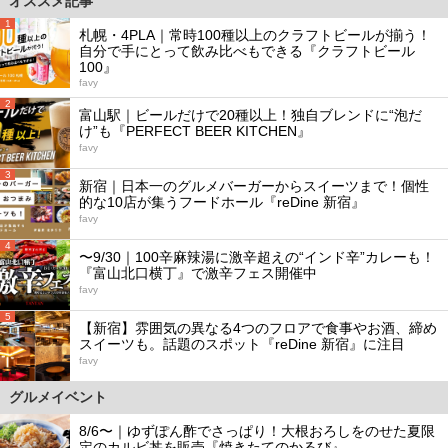
オススメ記事
1
札幌・4PLA｜常時100種以上のクラフトビールが揃う！
自分で手にとって飲み比べもできる『クラフトビール
100』
favy
2
富山駅｜ビールだけで20種以上！独自ブレンドに“泡だ
け”も『PERFECT BEER KITCHEN』
favy
3
新宿｜日本一のグルメバーガーからスイーツまで！個性
的な10店が集うフードホール『reDine 新宿』
favy
4
〜9/30｜100辛麻辣湯に激辛超えの“インド辛”カレーも！
『富山北口横丁』で激辛フェス開催中
favy
5
【新宿】雰囲気の異なる4つのフロアで食事やお酒、締め
スイーツも。話題のスポット『reDine 新宿』に注目
favy
グルメイベント
8/6〜｜ゆずぽん酢でさっぱり！大根おろしをのせた夏限
定のカルビ丼を販売『焼きたてのかるび』