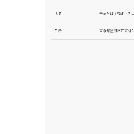
店名
中華そば 満鶏軒 (チ
住所
東京都墨田区江東橋2-