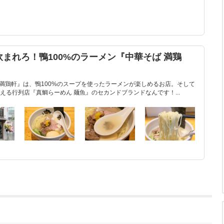
まれろ！鴨100%のラーメン『中華そば 満鶏
 満鶏軒』は、鴨100%のスープを使ったラーメンが楽しめるお店。そして
る行列店『真鯛らーめん 麺魚』のセカンドブランドなんです！...