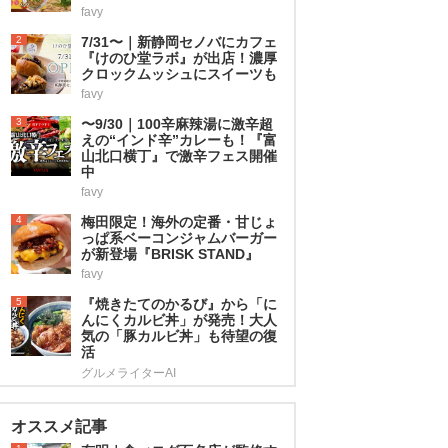
favy
2
7/31〜｜新静岡セノバにカフェ
『けのひ堂ラボ』が出店！濃厚
クロックムッシュにスイーツも
favy
3
〜9/30｜100辛麻辣湯に激辛超
えの“インド辛”カレーも！『富
山北口横丁』で激辛フェス開催
中
favy
4
梅田限定！海外の定番・甘じょ
っぱ系ベーコンジャムバーガー
が新登場『BRISK STAND』
favy
5
『焼きたてのかるび』から「に
んにくカルビ丼」が発売！大人
気の「豚カルビ丼」も待望の復
活
グルメライターAI
オススメ記事