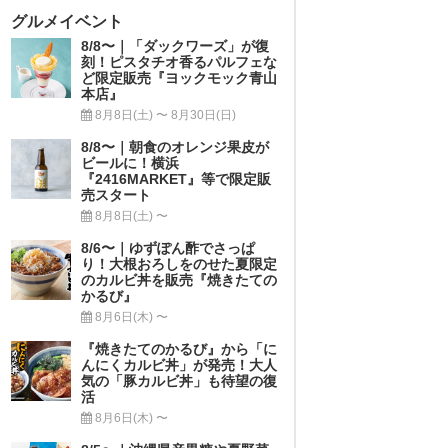
グルメイベント
8/8〜｜「ダックワーズ」が復
刻！ピスタチオ香るパルフェな
ど限定販売『ヨックモック青山
本店』
8月8日(土) 〜 8月30日(日)
8/8〜｜朝食のオレンジ果皮が
ビールに！横浜
『2416MARKET』等で限定販
売スタート
8月8日(土) 〜
8/6〜｜ゆずぽん酢でさっぱ
り！大根おろしをのせた夏限定
のカルビ丼を販売『焼きたての
かるび』
8月6日(木) 〜
『焼きたてのかるび』から「に
んにくカルビ丼」が発売！大人
気の「豚カルビ丼」も待望の復
活
8月6日(木) 〜