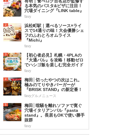
1
有明｜食べログ百名店が監修す
る本気のパスタ&ピザに注目！
穴場ダイニング『LINK table』
favy
2
浜松町駅｜選べるソース×ライ
スで14通りの味！大会優勝シェ
フのふわとろオムライス
『Michi』
favy
3
【初心者必見】札幌・4PLAの
『大通バル』を攻略！移動ゼロ
でハシゴ飯を楽しむ完全ガイド
favy
4
梅田│切ったやつの次はこれ。
極みのてりやきバーガーが
『BRISK STAND』の新定番！
favyグルメニュース
5
梅田│喧騒を離れソファで寛ぐ
穴場イタリアンバル『pasta
stand』。長居もOKで使い勝手
抜群
favy