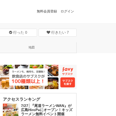
無料会員登録
ログイン
行った
0
行きたい
7
地図
アクセスランキング
1
7/27│『尾道ラーメンWAN』が
広島HiroPaにオープン！キッズ
ラーメン無料イベント開催