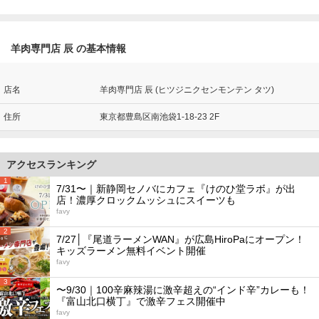
羊肉専門店 辰 の基本情報
店名
羊肉専門店 辰 (ヒツジニクセンモンテン タツ)
住所
東京都豊島区南池袋1-18-23 2F
アクセスランキング
1
7/31〜｜新静岡セノバにカフェ『けのひ堂ラボ』が出
店！濃厚クロックムッシュにスイーツも
favy
2
7/27│『尾道ラーメンWAN』が広島HiroPaにオープン！
キッズラーメン無料イベント開催
favy
3
〜9/30｜100辛麻辣湯に激辛超えの“インド辛”カレーも！
『富山北口横丁』で激辛フェス開催中
favy