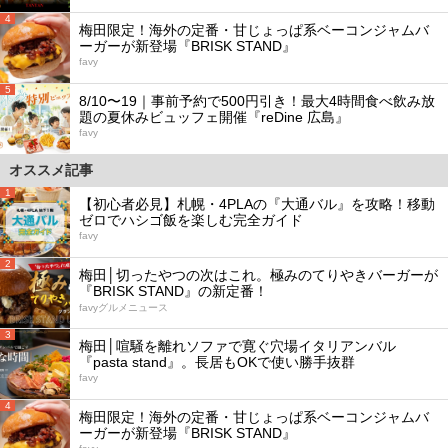
4
梅田限定！海外の定番・甘じょっぱ系ベーコンジャムバ
ーガーが新登場『BRISK STAND』
favy
5
8/10〜19｜事前予約で500円引き！最大4時間食べ飲み放
題の夏休みビュッフェ開催『reDine 広島』
favy
オススメ記事
1
【初心者必見】札幌・4PLAの『大通バル』を攻略！移動
ゼロでハシゴ飯を楽しむ完全ガイド
favy
2
梅田│切ったやつの次はこれ。極みのてりやきバーガーが
『BRISK STAND』の新定番！
favyグルメニュース
3
梅田│喧騒を離れソファで寛ぐ穴場イタリアンバル
『pasta stand』。長居もOKで使い勝手抜群
favy
4
梅田限定！海外の定番・甘じょっぱ系ベーコンジャムバ
ーガーが新登場『BRISK STAND』