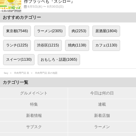
作フラッペも『スシロー』
8月5日(水) 〜 8月30日(日)
おすすめカテゴリー
東京都(7546)
ラーメン(2305)
肉(2253)
居酒屋(1804)
ランチ(1225)
渋谷区(1215)
焼肉(1138)
カフェ(1130)
スイーツ(1130)
おもしろ・話題(1065)
favy
羊肉専門店 辰
羊肉専門店 辰の地図
カテゴリ一覧
グルメイベント
今日は何の日
特集
連載
新着情報
新着店舗
サブスク
ラーメン