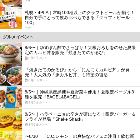
favy
5
札幌・4PLA｜常時100種以上のクラフトビールが揃う！
自分で手にとって飲み比べもできる『クラフトビール
100』
favy
グルメイベント
8/6〜｜ゆずぽん酢でさっぱり！大根おろしをのせた夏限
定のカルビ丼を販売『焼きたてのかるび』
8月6日(木) 〜
『焼きたてのかるび』から「にんにくカルビ丼」が発
売！大人気の「豚カルビ丼」も待望の復活
8月6日(木) 〜
8/5〜｜沖縄県産黒糖や夏野菜を使用！夏限定ベーグル3
種を販売『BAGEL&BAGEL』
8月5日(水) 〜
8/5〜｜ハラペーニョの辛さが癖になる！限定バーガー＆
フライが登場『Shake Shack』
8月5日(水) 〜
〜8/30｜「C.C.レモン」の爽快なパフェに注目！飲む新