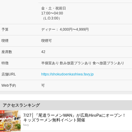
金・土・祝前日
17:00〜04:00
（L.O.3:00）
予算
ディナー：
4,000円〜4,999円
喫煙
喫煙可
座席数
42
特徴
半個室あり 飲み放題プランあり 食べ放題プランあり
店舗URL
https://shokudoenkashiwa.favy.jp
Web予約
可
アクセスランキング
1
7/27│『尾道ラーメンWAN』が広島HiroPaにオープン！
キッズラーメン無料イベント開催
favy