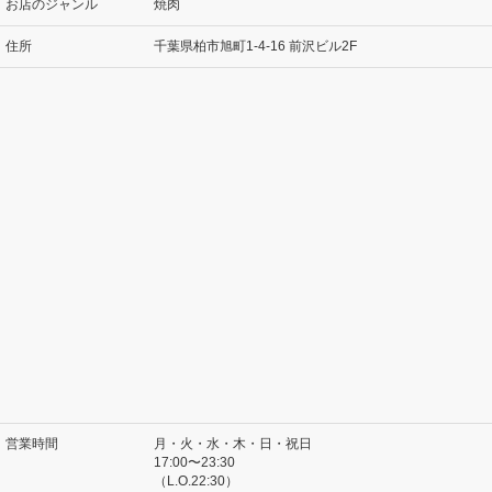
お店のジャンル
焼肉
住所
千葉県柏市旭町1-4-16 前沢ビル2F
営業時間
月・火・水・木・日・祝日
17:00〜23:30
（L.O.22:30）