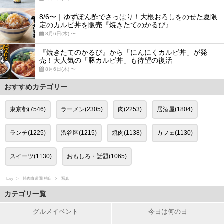
8/6〜｜ゆずぽん酢でさっぱり！大根おろしをのせた夏限
定のカルビ丼を販売『焼きたてのかるび』
8月6日(木) 〜
『焼きたてのかるび』から「にんにくカルビ丼」が発
売！大人気の「豚カルビ丼」も待望の復活
8月6日(木) 〜
おすすめカテゴリー
東京都(7546)
ラーメン(2305)
肉(2253)
居酒屋(1804)
ランチ(1225)
渋谷区(1215)
焼肉(1138)
カフェ(1130)
スイーツ(1130)
おもしろ・話題(1065)
favy
焼肉食道園 柏店
写真
カテゴリ一覧
グルメイベント
今日は何の日