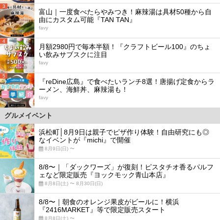
3
富山｜一度食べたらやみつき！麻辣湯は具材50種から自
由にカスタム可能『TAN TAN』
favy
4
月額2980円で毎本半額！『クラフトビール100』のちょ
い飲みサブスクに注目
favy
5
『reDine広島』で食べたいランチ8選！唐揚げ定食からラ
ーメン、海鮮丼、麻辣湯も！
favy
グルメイベント
浜松町│8月9日は親子でピザ作り体験！自由研究にも◎
なイベントが『michi』で開催
8月9日(日) 〜
8/8〜｜「ダックワーズ」が復刻！ピスタチオ香るパルフ
ェなど限定販売『ヨックモック青山本店』
8月8日(土) 〜 8月30日(日)
8/8〜｜朝食のオレンジ果皮がビールに！横浜
『2416MARKET』等で限定販売スタート
8月8日(土) 〜