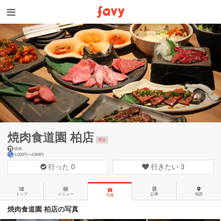
焼肉食道園 柏店
閉店
焼肉
4,000円〜4,999円
行った
0
行きたい
3
トップ
メニュー
記事
地図
写真
焼肉食道園 柏店の写真