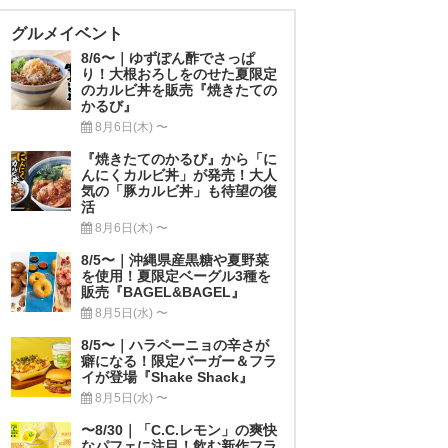
グルメイベント
8/6〜｜ゆずぽん酢でさっぱ
り！大根おろしをのせた夏限定
のカルビ丼を販売『焼きたての
かるび』
8月6日(木) 〜
『焼きたてのかるび』から「に
んにくカルビ丼」が発売！大人
気の「豚カルビ丼」も待望の復
活
8月6日(木) 〜
8/5〜｜沖縄県産黒糖や夏野菜
を使用！夏限定ベーグル3種を
販売『BAGEL&BAGEL』
8月5日(水) 〜
8/5〜｜ハラペーニョの辛さが
癖になる！限定バーガー＆フラ
イが登場『Shake Shack』
8月5日(水) 〜
〜8/30｜「C.C.レモン」の爽快
なパフェに注目！飲む新作フラ