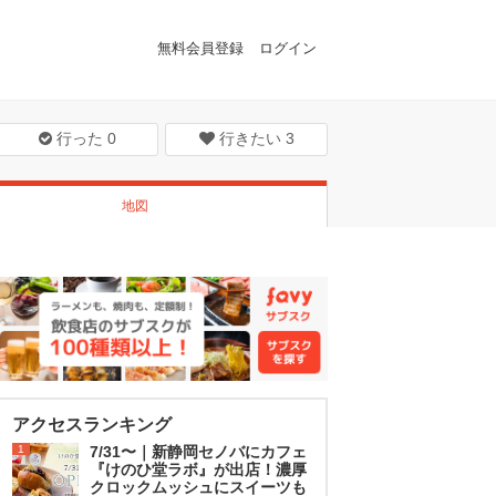
無料会員登録
ログイン
行った
0
行きたい
3
地図
アクセスランキング
1
7/31〜｜新静岡セノバにカフェ
『けのひ堂ラボ』が出店！濃厚
クロックムッシュにスイーツも