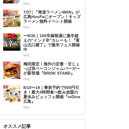
favy
2
7/27│『尾道ラーメンWAN』が
広島HiroPaにオープン！キッズ
ラーメン無料イベント開催
favy
3
〜9/30｜100辛麻辣湯に激辛超
えの“インド辛”カレーも！『富
山北口横丁』で激辛フェス開催
中
favy
4
梅田限定！海外の定番・甘じょ
っぱ系ベーコンジャムバーガー
が新登場『BRISK STAND』
favy
5
8/10〜19｜事前予約で500円引
き！最大4時間食べ飲み放題の
夏休みビュッフェ開催『reDine
広島』
favy
オススメ記事