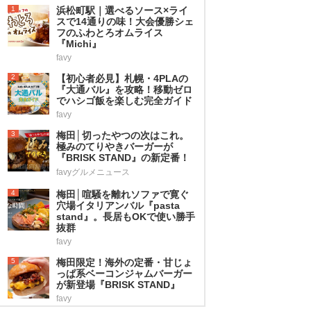
1
浜松町駅｜選べるソース×ライ
スで14通りの味！大会優勝シェ
フのふわとろオムライス
『Michi』
favy
2
【初心者必見】札幌・4PLAの
『大通バル』を攻略！移動ゼロ
でハシゴ飯を楽しむ完全ガイド
favy
3
梅田│切ったやつの次はこれ。
極みのてりやきバーガーが
『BRISK STAND』の新定番！
favyグルメニュース
4
梅田│喧騒を離れソファで寛ぐ
穴場イタリアンバル『pasta
stand』。長居もOKで使い勝手
抜群
favy
5
梅田限定！海外の定番・甘じょ
っぱ系ベーコンジャムバーガー
が新登場『BRISK STAND』
favy