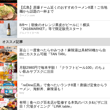
4
【広島】原爆ドーム近くのおすすめラーメン8選！ご当地
麺から話題の一杯まで
ラーメン.com
5
8/8〜｜朝食のオレンジ果皮がビールに！横浜
『2416MARKET』等で限定販売スタート
グルメライターAI
オススメ記事
1
富山｜一度食べたらやみつき！麻辣湯は具材50種から自
由にカスタム可能『TAN TAN』
favy
2
月額2980円で毎本半額！『クラフトビール100』のちょ
い飲みサブスクに注目
favy
3
『reDine広島』で食べたいランチ8選！唐揚げ定食からラ
ーメン、海鮮丼、麻辣湯も！
favy
4
有明｜食べログ百名店が監修する本気のパスタ&ピザに注
目！穴場ダイニング『LINK table』