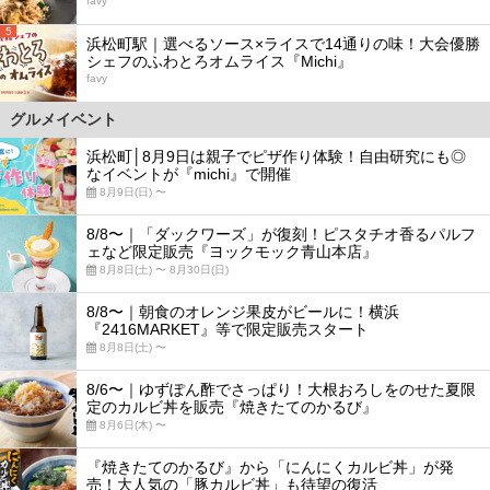
favy
5
浜松町駅｜選べるソース×ライスで14通りの味！大会優勝
シェフのふわとろオムライス『Michi』
favy
グルメイベント
浜松町│8月9日は親子でピザ作り体験！自由研究にも◎
なイベントが『michi』で開催
8月9日(日) 〜
8/8〜｜「ダックワーズ」が復刻！ピスタチオ香るパルフ
ェなど限定販売『ヨックモック青山本店』
8月8日(土) 〜 8月30日(日)
8/8〜｜朝食のオレンジ果皮がビールに！横浜
『2416MARKET』等で限定販売スタート
8月8日(土) 〜
8/6〜｜ゆずぽん酢でさっぱり！大根おろしをのせた夏限
定のカルビ丼を販売『焼きたてのかるび』
8月6日(木) 〜
『焼きたてのかるび』から「にんにくカルビ丼」が発
売！大人気の「豚カルビ丼」も待望の復活