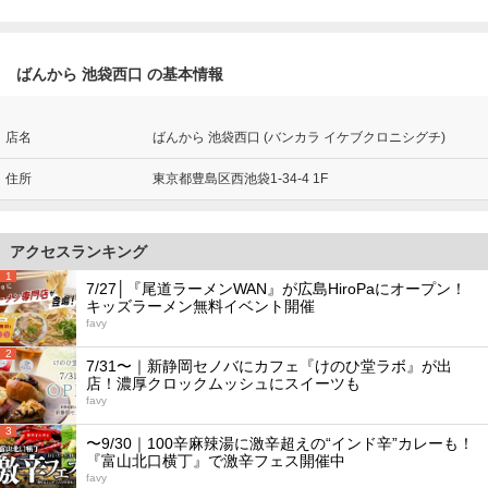
ばんから 池袋西口 の基本情報
店名
ばんから 池袋西口 (バンカラ イケブクロニシグチ)
住所
東京都豊島区西池袋1-34-4 1F
アクセスランキング
1
7/27│『尾道ラーメンWAN』が広島HiroPaにオープン！
キッズラーメン無料イベント開催
favy
2
7/31〜｜新静岡セノバにカフェ『けのひ堂ラボ』が出
店！濃厚クロックムッシュにスイーツも
favy
3
〜9/30｜100辛麻辣湯に激辛超えの“インド辛”カレーも！
『富山北口横丁』で激辛フェス開催中
favy