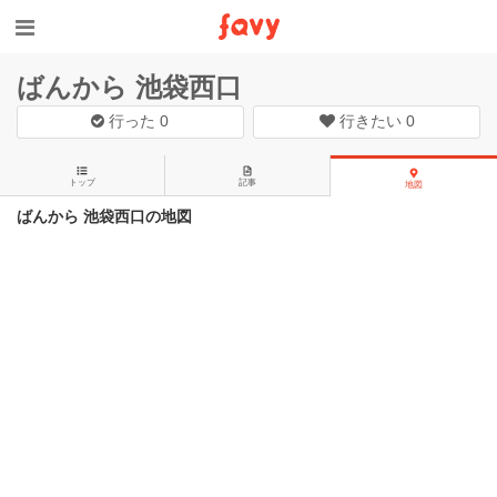
ばんから 池袋西口
行った
0
行きたい
0
トップ
記事
地図
ばんから 池袋西口の地図