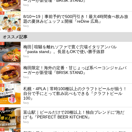
ーガーが新登場『BRISK STAND』
favy
5
8/10〜19｜事前予約で500円引き！最大4時間食べ飲み放
題の夏休みビュッフェ開催『reDine 広島』
favy
オススメ記事
1
梅田│喧騒を離れソファで寛ぐ穴場イタリアンバル
『pasta stand』。長居もOKで使い勝手抜群
favy
2
梅田限定！海外の定番・甘じょっぱ系ベーコンジャムバ
ーガーが新登場『BRISK STAND』
favy
3
札幌・4PLA｜常時100種以上のクラフトビールが揃う！
自分で手にとって飲み比べもできる『クラフトビール
100』
favy
4
富山駅｜ビールだけで20種以上！独自ブレンドに“泡だ
け”も『PERFECT BEER KITCHEN』
favy
5