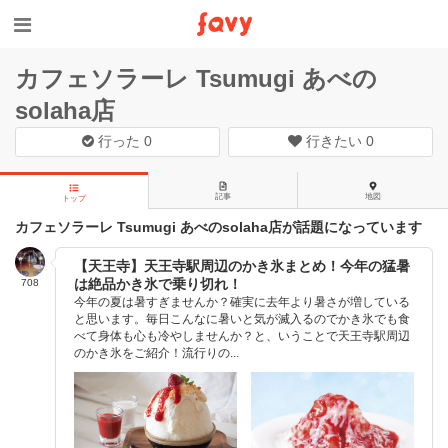
カフェソラーレ Tsumugi あべの
solaha店
行った
0
行きたい
0
記事
地図
トップ
カフェソラーレ Tsumugi あべのsolaha店が話題になっています
【天王寺】天王寺駅周辺のかき氷まとめ！今年の猛暑
は絶品かき氷で乗り切れ！
708
今年の夏は暑すぎませんか？確実に去年より暑さが増している
と思います。毎日こんなに暑いと気が滅入るのでかき氷でも食
べて身体も心も冷やしませんか？と、いうことで天王寺駅周辺
のかき氷をご紹介！流行りの...