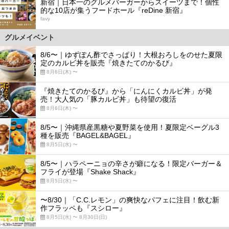
新宿｜日本一のグルメバーガーからスイーツまで！個性
的な10店が集うフードホール『reDine 新宿』
favy
グルメイベント
8/6〜｜ゆずぽん酢でさっぱり！大根おろしをのせた夏限
定のカルビ丼を販売『焼きたてのかるび』
8月6日(木) 〜
『焼きたてのかるび』から「にんにくカルビ丼」が発
売！大人気の「豚カルビ丼」も待望の復活
8月6日(木) 〜
8/5〜｜沖縄県産黒糖や夏野菜を使用！夏限定ベーグル3
種を販売『BAGEL&BAGEL』
8月5日(水) 〜
8/5〜｜ハラペーニョの辛さが癖になる！限定バーガー＆
フライが登場『Shake Shack』
8月5日(水) 〜
〜8/30｜「C.C.レモン」の爽快なパフェに注目！飲む新
作フラッペも『スシロー』
8月5日(水) 〜 8月30日(日)