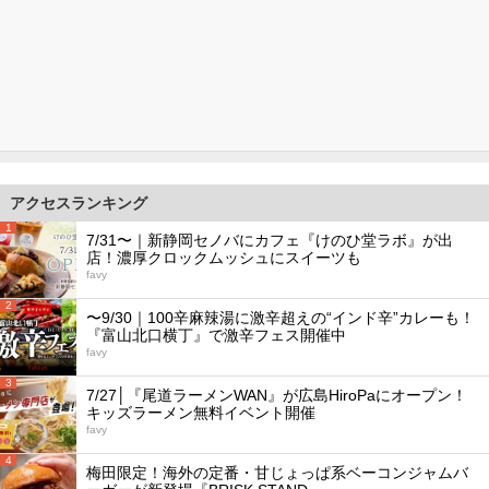
アクセスランキング
1
7/31〜｜新静岡セノバにカフェ『けのひ堂ラボ』が出
店！濃厚クロックムッシュにスイーツも
favy
2
〜9/30｜100辛麻辣湯に激辛超えの“インド辛”カレーも！
『富山北口横丁』で激辛フェス開催中
favy
3
7/27│『尾道ラーメンWAN』が広島HiroPaにオープン！
キッズラーメン無料イベント開催
favy
4
梅田限定！海外の定番・甘じょっぱ系ベーコンジャムバ