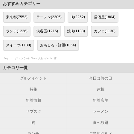
おすすめカテゴリー
東京都(7553)
ラーメン(2305)
肉(2252)
居酒屋(1804)
ランチ(1226)
渋谷区(1215)
焼肉(1138)
カフェ(1130)
スイーツ(1130)
おもしろ・話題(1064)
favy
カフェソラーレ Tsumugi あべのsolaha店
カテゴリ一覧
グルメイベント
今日は何の日
特集
連載
新着情報
新着店舗
サブスク
ラーメン
肉
食べ放題
ランチ
ご当地グルメ