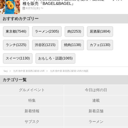
種を販売『BAGEL&BAGEL』
8月5日(水) 〜
おすすめカテゴリー
東京都(7546)
ラーメン(2305)
肉(2253)
居酒屋(1804)
ランチ(1225)
渋谷区(1215)
焼肉(1138)
カフェ(1130)
スイーツ(1130)
おもしろ・話題(1065)
favy
九州 熱中屋 新宿西口駅前 LIVE
九州 熱中屋 新宿西口駅前 LIVEの地図
カテゴリ一覧
グルメイベント
今日は何の日
特集
連載
新着情報
新着店舗
サブスク
ラーメン