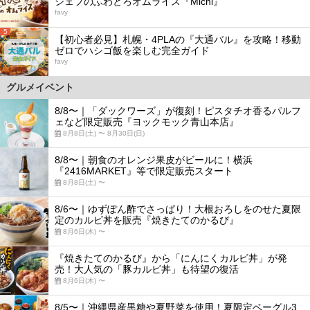
シェフのふわとろオムライス『Michi』
favy
5
【初心者必見】札幌・4PLAの『大通バル』を攻略！移動
ゼロでハシゴ飯を楽しむ完全ガイド
favy
グルメイベント
8/8〜｜「ダックワーズ」が復刻！ピスタチオ香るパルフ
ェなど限定販売『ヨックモック青山本店』
8月8日(土) 〜 8月30日(日)
8/8〜｜朝食のオレンジ果皮がビールに！横浜
『2416MARKET』等で限定販売スタート
8月8日(土) 〜
8/6〜｜ゆずぽん酢でさっぱり！大根おろしをのせた夏限
定のカルビ丼を販売『焼きたてのかるび』
8月6日(木) 〜
『焼きたてのかるび』から「にんにくカルビ丼」が発
売！大人気の「豚カルビ丼」も待望の復活
8月6日(木) 〜
8/5〜｜沖縄県産黒糖や夏野菜を使用！夏限定ベーグル3