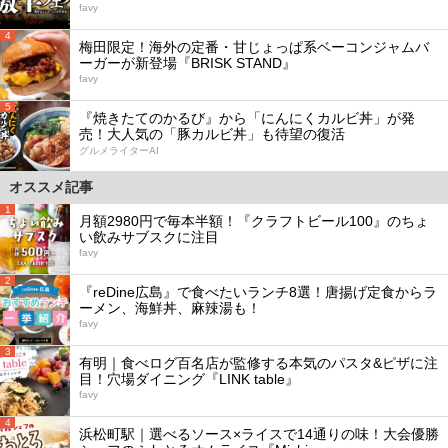
favy
4
梅田限定！海外の定番・甘じょっぱ系ベーコンジャムバ
ーガーが新登場『BRISK STAND』
favy
5
『焼きたてのかるび』から「にんにくカルビ丼」が発
売！大人気の「豚カルビ丼」も待望の復活
グルメライターAI
オススメ記事
1
月額2980円で毎本半額！『クラフトビール100』のちょ
い飲みサブスクに注目
favy
2
『reDine広島』で食べたいランチ8選！唐揚げ定食からラ
ーメン、海鮮丼、麻辣湯も！
favy
3
有明｜食べログ百名店が監修する本気のパスタ&ピザに注
目！穴場ダイニング『LINK table』
favy
4
浜松町駅｜選べるソース×ライスで14通りの味！大会優勝