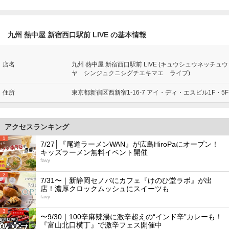
九州 熱中屋 新宿西口駅前 LIVE の基本情報
店名
九州 熱中屋 新宿西口駅前 LIVE (キュウシュウネッチュウ
ヤ シンジュクニシグチエキマエ ライブ)
住所
東京都新宿区西新宿1-16-7 アイ・ディ・エスビル1F・5F
アクセスランキング
1
7/27│『尾道ラーメンWAN』が広島HiroPaにオープン！
キッズラーメン無料イベント開催
favy
2
7/31〜｜新静岡セノバにカフェ『けのひ堂ラボ』が出
店！濃厚クロックムッシュにスイーツも
favy
3
〜9/30｜100辛麻辣湯に激辛超えの“インド辛”カレーも！
『富山北口横丁』で激辛フェス開催中