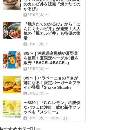
のカルビ丼を販売『焼きたての
かるび』
8月6日(木) 〜
『焼きたてのかるび』から「に
んにくカルビ丼」が発売！大人
気の「豚カルビ丼」も待望の復
活
8月6日(木) 〜
8/5〜｜沖縄県産黒糖や夏野菜
を使用！夏限定ベーグル3種を
販売『BAGEL&BAGEL』
8月5日(水) 〜
8/5〜｜ハラペーニョの辛さが
癖になる！限定バーガー＆フラ
イが登場『Shake Shack』
8月5日(水) 〜
〜8/30｜「C.C.レモン」の爽快
なパフェに注目！飲む新作フラ
ッペも『スシロー』
8月5日(水) 〜 8月30日(日)
おすすめカテゴリー