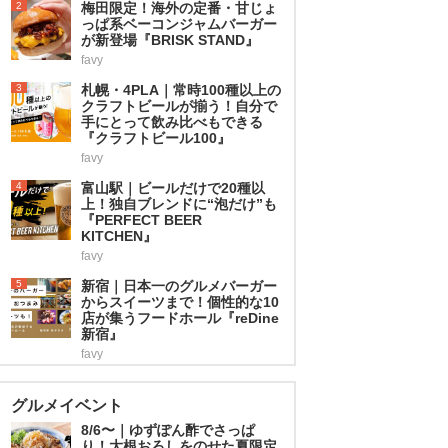
2
梅田限定！海外の定番・甘じょ
っぱ系ベーコンジャムバーガー
が新登場『BRISK STAND』
favy
3
札幌・4PLA｜常時100種以上の
クラフトビールが揃う！自分で
手にとって飲み比べもできる
『クラフトビール100』
favy
4
富山駅｜ビールだけで20種以
上！独自ブレンドに“泡だけ”も
『PERFECT BEER
KITCHEN』
favy
5
新宿｜日本一のグルメバーガー
からスイーツまで！個性的な10
店が集うフードホール『reDine
新宿』
favy
グルメイベント
8/6〜｜ゆずぽん酢でさっぱ
り！大根おろしをのせた夏限定