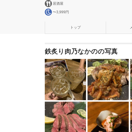
居酒屋
〜3,999円
トップ
鉄炙り肉乃なかのの写真