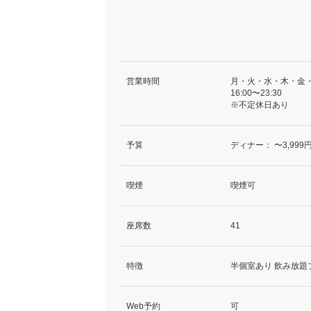
営業時間
月・火・水・木・金
16:00〜23:30
※不定休日あり
予算
ディナー：
〜3,999
喫煙
喫煙可
座席数
41
特徴
半個室あり 飲み放題
Web予約
可