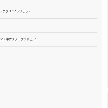
テツアブリニクノナカノ)
0-14 中野スタープラザビル1F