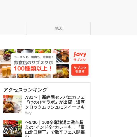
地図
アクセスランキング
1
7/31〜｜新静岡セノバにカフェ
『けのひ堂ラボ』が出店！濃厚
クロックムッシュにスイーツも
favy
2
〜9/30｜100辛麻辣湯に激辛超
えの“インド辛”カレーも！『富
山北口横丁』で激辛フェス開催
中