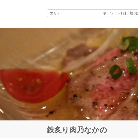
鉄炙り肉乃なかの