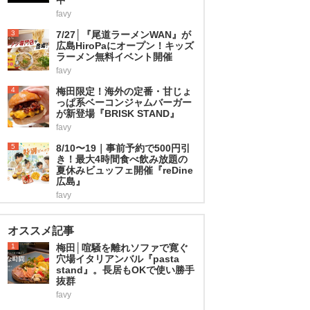
favy
3
7/27│『尾道ラーメンWAN』が
広島HiroPaにオープン！キッズ
ラーメン無料イベント開催
favy
4
梅田限定！海外の定番・甘じょ
っぱ系ベーコンジャムバーガー
が新登場『BRISK STAND』
favy
5
8/10〜19｜事前予約で500円引
き！最大4時間食べ飲み放題の
夏休みビュッフェ開催『reDine
広島』
favy
オススメ記事
1
梅田│喧騒を離れソファで寛ぐ
穴場イタリアンバル『pasta
stand』。長居もOKで使い勝手
抜群
favy