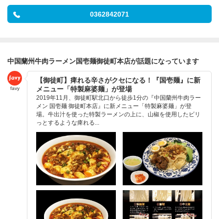
0362842071
中国蘭州牛肉ラーメン国壱麺御徒町本店が話題になっています
【御徒町】痺れる辛さがクセになる！『国壱麺』に新
メニュー「特製麻婆麺」が登場
favy
2019年11月、御徒町駅北口から徒歩1分の『中国蘭州牛肉ラー
メン 国壱麺 御徒町本店』に新メニュー「特製麻婆麺」が登
場。牛出汁を使った特製ラーメンの上に、山椒を使用したビリ
っとするような痺れる...