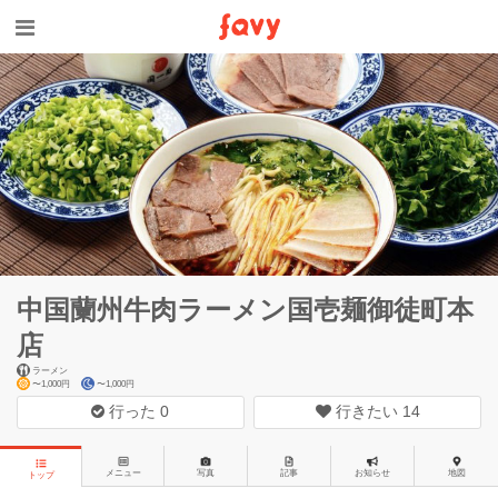
中国蘭州牛肉ラーメン国壱麺御徒町本
店
ラーメン
〜1,000円
〜1,000円
行った
0
行きたい
14
メニュー
写真
記事
お知らせ
地図
トップ