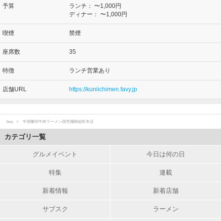
予算
ランチ：
〜1,000円
ディナー：
〜1,000円
喫煙
禁煙
座席数
35
特徴
ランチ営業あり
店舗URL
https://kuniichimen.favy.jp
favy
中国蘭州牛肉ラーメン国壱麺御徒町本店
カテゴリ一覧
グルメイベント
今日は何の日
特集
連載
新着情報
新着店舗
サブスク
ラーメン