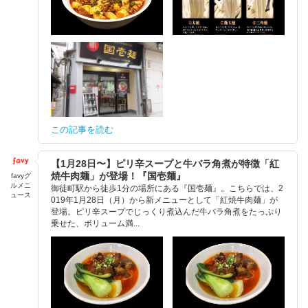
この記事を読む
【1月28日〜】ピリ辛スープと牛バラ角煮が特徴「紅
焼牛肉麺」が登場！『国壱麺』
favyグ
ルメニ
御徒町駅から徒歩1分の場所にある『国壱麺』。こちらでは、2
ュース
019年1月28日（月）から新メニューとして「紅焼牛肉麺」が
登場。ピリ辛スープでじっくり煮込んだ牛バラ角煮をたっぷり
乗せた、ボリューム満...