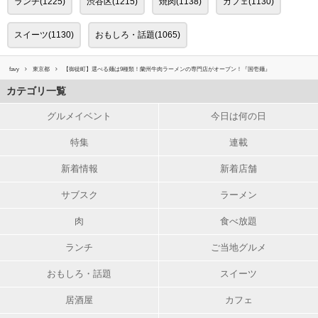
ランチ(1225)
渋谷区(1215)
焼肉(1138)
カフェ(1130)
スイーツ(1130)
おもしろ・話題(1065)
favy
東京都
【御徒町】選べる麺は9種類！蘭州牛肉ラーメンの専門店がオープン！『国壱麺』
カテゴリ一覧
グルメイベント
今日は何の日
特集
連載
新着情報
新着店舗
サブスク
ラーメン
肉
食べ放題
ランチ
ご当地グルメ
おもしろ・話題
スイーツ
居酒屋
カフェ