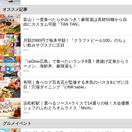
オススメ記事
1
富山｜一度食べたらやみつき！麻辣湯は具材50種から自
由にカスタム可能『TAN TAN』
favy
2
月額2980円で毎本半額！『クラフトビール100』のちょ
い飲みサブスクに注目
favy
3
『reDine広島』で食べたいランチ8選！唐揚げ定食からラ
ーメン、海鮮丼、麻辣湯も！
favy
4
有明｜食べログ百名店が監修する本気のパスタ&ピザに注
目！穴場ダイニング『LINK table』
favy
5
浜松町駅｜選べるソース×ライスで14通りの味！大会優勝
シェフのふわとろオムライス『Michi』
favy
グルメイベント