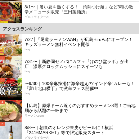
8/1〜｜暑い夏を熱くする！「灼熱つけ麺」など3種の激
辛メニューを販売『三田製麺所』
グルメライターAI
アクセスランキング
1
7/27│『尾道ラーメンWAN』が広島HiroPaにオープン！
キッズラーメン無料イベント開催
favy
2
7/31〜｜新静岡セノバにカフェ『けのひ堂ラボ』が出
店！濃厚クロックムッシュにスイーツも
favy
3
〜9/30｜100辛麻辣湯に激辛超えの“インド辛”カレーも！
『富山北口横丁』で激辛フェス開催中
favy
4
【広島】原爆ドーム近くのおすすめラーメン8選！ご当地
麺から話題の一杯まで
ラーメン.com
5
8/8〜｜朝食のオレンジ果皮がビールに！横浜
『2416MARKET』等で限定販売スタート
グルメライターAI