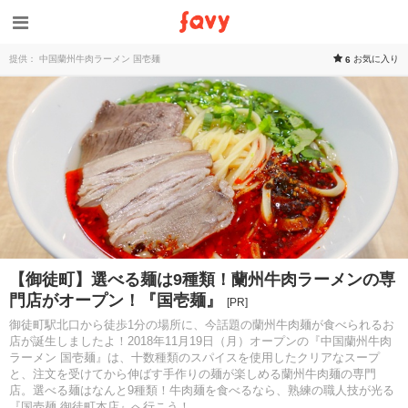
提供： 中国蘭州牛肉ラーメン 国壱麺
お気に入り
6
【御徒町】選べる麺は9種類！蘭州牛肉ラーメンの専
門店がオープン！『国壱麺』
[PR]
御徒町駅北口から徒歩1分の場所に、今話題の蘭州牛肉麺が食べられるお
店が誕生しましたよ！2018年11月19日（月）オープンの『中国蘭州牛肉
ラーメン 国壱麺』は、十数種類のスパイスを使用したクリアなスープ
と、注文を受けてから伸ばす手作りの麺が楽しめる蘭州牛肉麺の専門
店。選べる麺はなんと9種類！牛肉麺を食べるなら、熟練の職人技が光る
『国壱麺 御徒町本店』へ行こう！