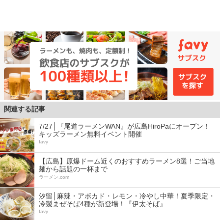
関連する記事
7/27│『尾道ラーメンWAN』が広島HiroPaにオープン！
キッズラーメン無料イベント開催
favy
【広島】原爆ドーム近くのおすすめラーメン8選！ご当地
麺から話題の一杯まで
ラーメン.com
汐留│麻辣・アボカド・レモン・冷やし中華！夏季限定・
冷製まぜそば4種が新登場！『伊太そば』
favy