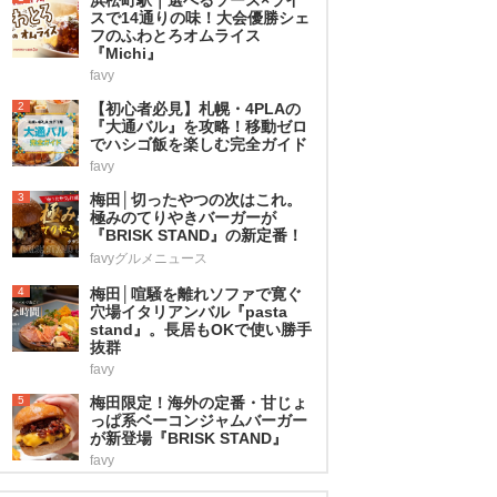
スで14通りの味！大会優勝シェ
フのふわとろオムライス
『Michi』
favy
2
【初心者必見】札幌・4PLAの
『大通バル』を攻略！移動ゼロ
でハシゴ飯を楽しむ完全ガイド
favy
3
梅田│切ったやつの次はこれ。
極みのてりやきバーガーが
『BRISK STAND』の新定番！
favyグルメニュース
4
梅田│喧騒を離れソファで寛ぐ
穴場イタリアンバル『pasta
stand』。長居もOKで使い勝手
抜群
favy
5
梅田限定！海外の定番・甘じょ
っぱ系ベーコンジャムバーガー
が新登場『BRISK STAND』
favy