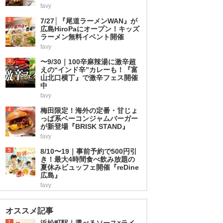
favy
2
7/27│『尾道ラーメンWAN』が
広島HiroPaにオープン！キッズ
ラーメン無料イベント開催
favy
3
〜9/30｜100辛麻辣湯に激辛超
えの“インド辛”カレーも！『富
山北口横丁』で激辛フェス開催
中
favy
4
梅田限定！海外の定番・甘じょ
っぱ系ベーコンジャムバーガー
が新登場『BRISK STAND』
favy
5
8/10〜19｜事前予約で500円引
き！最大4時間食べ飲み放題の
夏休みビュッフェ開催『reDine
広島』
favy
オススメ記事
1
浜松町駅｜選べるソース×ライ