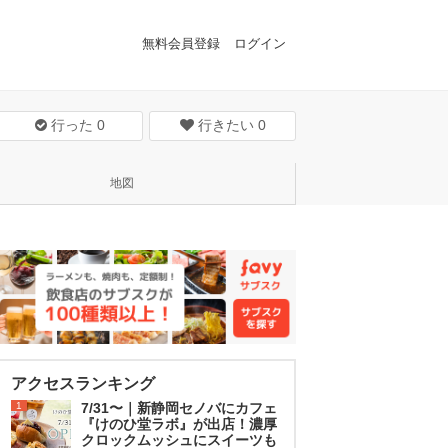
無料会員登録
ログイン
行った
0
行きたい
0
地図
アクセスランキング
1
7/31〜｜新静岡セノバにカフェ
『けのひ堂ラボ』が出店！濃厚
クロックムッシュにスイーツも