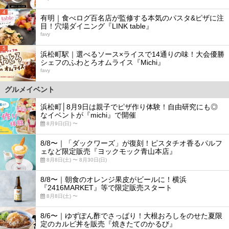
4
有明｜食べログ百名店が監修する本気のパスタ&ピザに注
目！穴場ダイニング『LINK table』
favy
5
浜松町駅｜選べるソース×ライスで14通りの味！大会優勝
シェフのふわとろオムライス『Michi』
favy
グルメイベント
浜松町│8月9日は親子でピザ作り体験！自由研究にも◎
なイベントが『michi』で開催
8月9日(日) 〜
8/8〜｜「ダックワーズ」が復刻！ピスタチオ香るパルフ
ェなど限定販売『ヨックモック青山本店』
8月8日(土) 〜 8月30日(日)
8/8〜｜朝食のオレンジ果皮がビールに！横浜
『2416MARKET』等で限定販売スタート
8月8日(土) 〜
8/6〜｜ゆずぽん酢でさっぱり！大根おろしをのせた夏限
定のカルビ丼を販売『焼きたてのかるび』