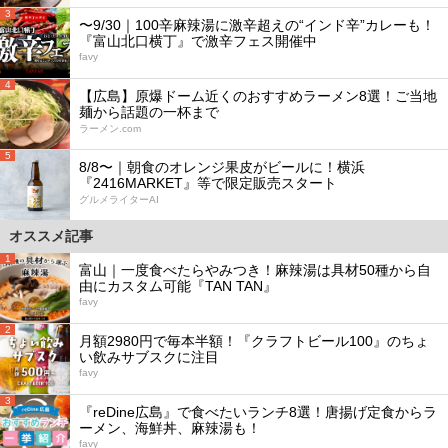
3
〜9/30｜100辛麻辣湯に激辛超えの“インド辛”カレーも！
『富山北口横丁』で激辛フェス開催中
favy
4
【広島】原爆ドーム近くのおすすめラーメン8選！ご当地
麺から話題の一杯まで
ラーメン.com
5
8/8〜｜朝食のオレンジ果皮がビールに！横浜
『2416MARKET』等で限定販売スタート
グルメライターAI
オススメ記事
1
富山｜一度食べたらやみつき！麻辣湯は具材50種から自
由にカスタム可能『TAN TAN』
favy
2
月額2980円で毎本半額！『クラフトビール100』のちょ
い飲みサブスクに注目
favy
3
『reDine広島』で食べたいランチ8選！唐揚げ定食からラ
ーメン、海鮮丼、麻辣湯も！
favy