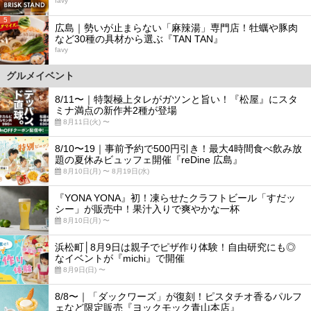
favy
5
広島｜勢いが止まらない「麻辣湯」専門店！牡蠣や豚肉
など30種の具材から選ぶ『TAN TAN』
favy
グルメイベント
8/11〜｜特製極上タレがガツンと旨い！『松屋』にスタ
ミナ満点の新作丼2種が登場
8月11日(火) 〜
8/10〜19｜事前予約で500円引き！最大4時間食べ飲み放
題の夏休みビュッフェ開催『reDine 広島』
8月10日(月) 〜 8月19日(水)
『YONA YONA』初！凍らせたクラフトビール「すだッ
シー」が販売中！果汁入りで爽やかな一杯
8月10日(月) 〜
浜松町│8月9日は親子でピザ作り体験！自由研究にも◎
なイベントが『michi』で開催
8月9日(日) 〜
8/8〜｜「ダックワーズ」が復刻！ピスタチオ香るパルフ
ェなど限定販売『ヨックモック青山本店』