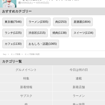
8月8日(土) 〜 8月30日(日)
おすすめカテゴリー
東京都(7546)
ラーメン(2305)
肉(2253)
居酒屋(1804)
ランチ(1225)
渋谷区(1215)
焼肉(1138)
スイーツ(1134)
カフェ(1130)
おもしろ・話題(1065)
favy
キング製麺
キング製麺の地図
カテゴリ一覧
グルメイベント
今日は何の日
特集
連載
新着情報
新着店舗
サブスク
ラーメン
肉
食べ放題