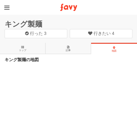
キング製麺
行った
3
行きたい
4
トップ
記事
地図
キング製麺の地図