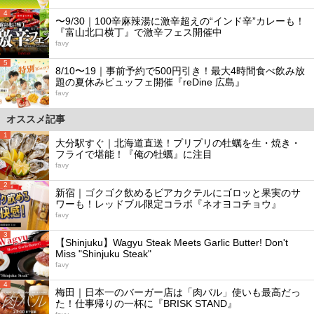
4
〜9/30｜100辛麻辣湯に激辛超えの“インド辛”カレーも！
『富山北口横丁』で激辛フェス開催中
favy
5
8/10〜19｜事前予約で500円引き！最大4時間食べ飲み放
題の夏休みビュッフェ開催『reDine 広島』
favy
オススメ記事
1
大分駅すぐ｜北海道直送！プリプリの牡蠣を生・焼き・
フライで堪能！『俺の牡蠣』に注目
favy
2
新宿｜ゴクゴク飲めるビアカクテルにゴロッと果実のサ
ワーも！レッドブル限定コラボ『ネオヨコチョウ』
favy
3
【Shinjuku】Wagyu Steak Meets Garlic Butter! Don't
Miss "Shinjuku Steak"
favy
4
梅田｜日本一のバーガー店は「肉バル」使いも最高だっ
た！仕事帰りの一杯に『BRISK STAND』