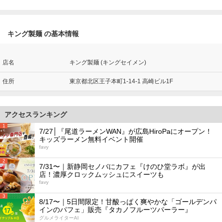
キング製麺 の基本情報
店名
キング製麺 (キングセイメン)
住所
東京都北区王子本町1-14-1 高崎ビル1F
アクセスランキング
1
7/27│『尾道ラーメンWAN』が広島HiroPaにオープン！
キッズラーメン無料イベント開催
favy
2
7/31〜｜新静岡セノバにカフェ『けのひ堂ラボ』が出
店！濃厚クロックムッシュにスイーツも
favy
3
8/17〜｜5日間限定！甘酸っぱく爽やかな「ゴールデンパ
インのパフェ」販売『タカノフルーツパーラー』
グルメライターAI