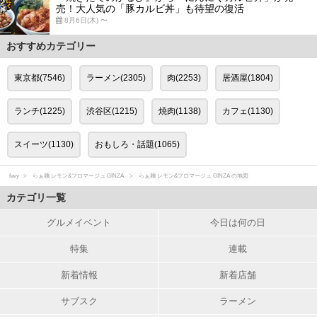
売！大人気の「豚カルビ丼」も待望の復活
8月6日(木) 〜
おすすめカテゴリー
東京都(7546)
ラーメン(2305)
肉(2253)
居酒屋(1804)
ランチ(1225)
渋谷区(1215)
焼肉(1138)
カフェ(1130)
スイーツ(1130)
おもしろ・話題(1065)
favy
らぁ麺 レモン&フロマージュ GINZA
らぁ麺 レモン&フロマージュ GINZA の地図
カテゴリ一覧
グルメイベント
今日は何の日
特集
連載
新着情報
新着店舗
サブスク
ラーメン