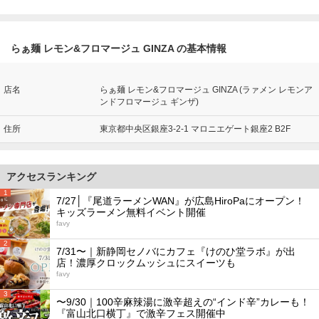
らぁ麺 レモン&フロマージュ GINZA の基本情報
店名
らぁ麺 レモン&フロマージュ GINZA (ラァメン レモンア
ンドフロマージュ ギンザ)
住所
東京都中央区銀座3-2-1 マロニエゲート銀座2 B2F
アクセスランキング
1
7/27│『尾道ラーメンWAN』が広島HiroPaにオープン！
キッズラーメン無料イベント開催
favy
2
7/31〜｜新静岡セノバにカフェ『けのひ堂ラボ』が出
店！濃厚クロックムッシュにスイーツも
favy
3
〜9/30｜100辛麻辣湯に激辛超えの“インド辛”カレーも！
『富山北口横丁』で激辛フェス開催中