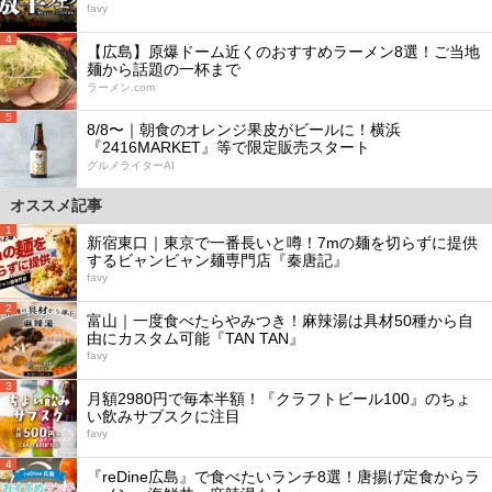
favy
4
【広島】原爆ドーム近くのおすすめラーメン8選！ご当地
麺から話題の一杯まで
ラーメン.com
5
8/8〜｜朝食のオレンジ果皮がビールに！横浜
『2416MARKET』等で限定販売スタート
グルメライターAI
オススメ記事
1
新宿東口｜東京で一番長いと噂！7mの麺を切らずに提供
するビャンビャン麺専門店『秦唐記』
favy
2
富山｜一度食べたらやみつき！麻辣湯は具材50種から自
由にカスタム可能『TAN TAN』
favy
3
月額2980円で毎本半額！『クラフトビール100』のちょ
い飲みサブスクに注目
favy
4
『reDine広島』で食べたいランチ8選！唐揚げ定食からラ