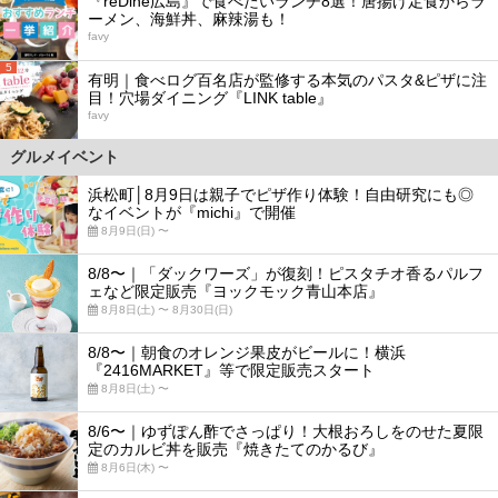
『reDine広島』で食べたいランチ8選！唐揚げ定食からラ
ーメン、海鮮丼、麻辣湯も！
favy
5
有明｜食べログ百名店が監修する本気のパスタ&ピザに注
目！穴場ダイニング『LINK table』
favy
グルメイベント
浜松町│8月9日は親子でピザ作り体験！自由研究にも◎
なイベントが『michi』で開催
8月9日(日) 〜
8/8〜｜「ダックワーズ」が復刻！ピスタチオ香るパルフ
ェなど限定販売『ヨックモック青山本店』
8月8日(土) 〜 8月30日(日)
8/8〜｜朝食のオレンジ果皮がビールに！横浜
『2416MARKET』等で限定販売スタート
8月8日(土) 〜
8/6〜｜ゆずぽん酢でさっぱり！大根おろしをのせた夏限
定のカルビ丼を販売『焼きたてのかるび』
8月6日(木) 〜