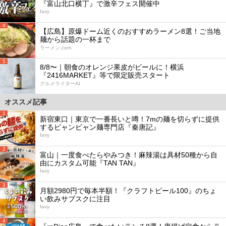
『富山北口横丁』で激辛フェス開催中
favy
4
【広島】原爆ドーム近くのおすすめラーメン8選！ご当地
麺から話題の一杯まで
ラーメン.com
5
8/8〜｜朝食のオレンジ果皮がビールに！横浜
『2416MARKET』等で限定販売スタート
グルメライターAI
オススメ記事
1
新宿東口｜東京で一番長いと噂！7mの麺を切らずに提供
するビャンビャン麺専門店『秦唐記』
favy
2
富山｜一度食べたらやみつき！麻辣湯は具材50種から自
由にカスタム可能『TAN TAN』
favy
3
月額2980円で毎本半額！『クラフトビール100』のちょ
い飲みサブスクに注目
favy
4