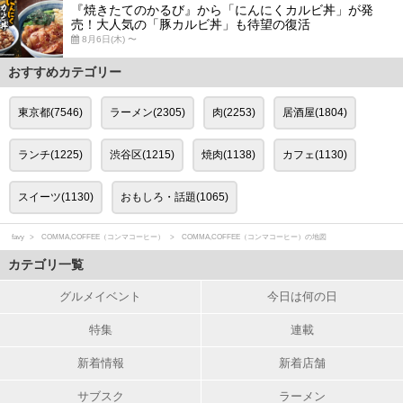
『焼きたてのかるび』から「にんにくカルビ丼」が発
売！大人気の「豚カルビ丼」も待望の復活
8月6日(木) 〜
おすすめカテゴリー
東京都(7546)
ラーメン(2305)
肉(2253)
居酒屋(1804)
ランチ(1225)
渋谷区(1215)
焼肉(1138)
カフェ(1130)
スイーツ(1130)
おもしろ・話題(1065)
favy
COMMA,COFFEE（コンマコーヒー）
COMMA,COFFEE（コンマコーヒー）の地図
カテゴリ一覧
グルメイベント
今日は何の日
特集
連載
新着情報
新着店舗
サブスク
ラーメン