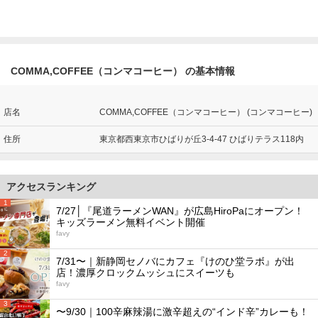
COMMA,COFFEE（コンマコーヒー） の基本情報
店名
COMMA,COFFEE（コンマコーヒー） (コンマコーヒー)
住所
東京都西東京市ひばりが丘3-4-47 ひばりテラス118内
アクセスランキング
1
7/27│『尾道ラーメンWAN』が広島HiroPaにオープン！
キッズラーメン無料イベント開催
favy
2
7/31〜｜新静岡セノバにカフェ『けのひ堂ラボ』が出
店！濃厚クロックムッシュにスイーツも
favy
3
〜9/30｜100辛麻辣湯に激辛超えの“インド辛”カレーも！